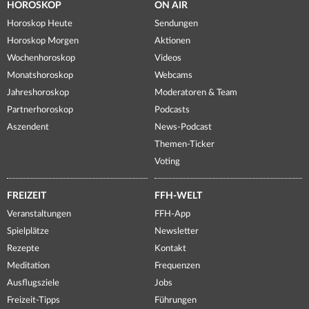
HOROSKOP
ON AIR
Horoskop Heute
Sendungen
Horoskop Morgen
Aktionen
Wochenhoroskop
Videos
Monatshoroskop
Webcams
Jahreshoroskop
Moderatoren & Team
Partnerhoroskop
Podcasts
Aszendent
News-Podcast
Themen-Ticker
Voting
FREIZEIT
FFH-WELT
Veranstaltungen
FFH-App
Spielplätze
Newsletter
Rezepte
Kontakt
Meditation
Frequenzen
Ausflugsziele
Jobs
Freizeit-Tipps
Führungen