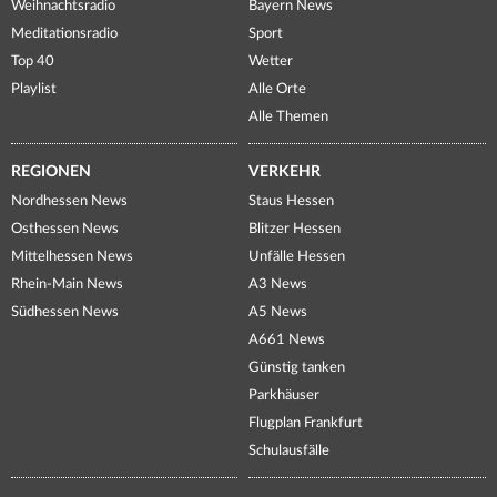
Weihnachtsradio
Bayern News
Meditationsradio
Sport
Top 40
Wetter
Playlist
Alle Orte
Alle Themen
REGIONEN
VERKEHR
Nordhessen News
Staus Hessen
Osthessen News
Blitzer Hessen
Mittelhessen News
Unfälle Hessen
Rhein-Main News
A3 News
Südhessen News
A5 News
A661 News
Günstig tanken
Parkhäuser
Flugplan Frankfurt
Schulausfälle