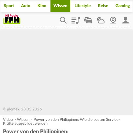
Sport
Auto
Kino
Wissen
Lifestyle
Reise
Gaming
Playlist
Staupilot
Wetter
Webcam
Mein
© glomex, 28.05.2026
Video
>
Wissen
>
Power von den Philippinen: Wie die besten Service-
Kräfte ausgebildet werden
Power von den Philippinen: