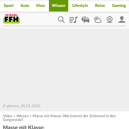
Sport
Auto
Kino
Wissen
Lifestyle
Reise
Gaming
Playlist
Staupilot
Wetter
Webcam
Mein
© glomex, 28.05.2026
Video
>
Wissen
>
Masse mit Klasse: Wie kommt der Schimmel in den
Gorgonzola?
Masse mit Klasse: