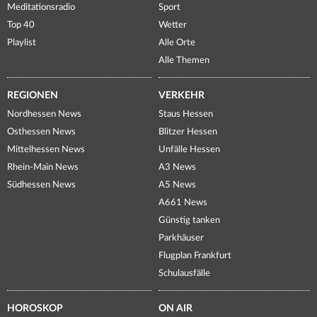
Meditationsradio
Sport
Top 40
Wetter
Playlist
Alle Orte
Alle Themen
REGIONEN
VERKEHR
Nordhessen News
Staus Hessen
Osthessen News
Blitzer Hessen
Mittelhessen News
Unfälle Hessen
Rhein-Main News
A3 News
Südhessen News
A5 News
A661 News
Günstig tanken
Parkhäuser
Flugplan Frankfurt
Schulausfälle
HOROSKOP
ON AIR