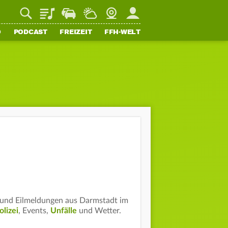
Playlist
Staupilot
Wetter
Webcam
Mein FFH
O
PODCAST
FREIZEIT
FFH-WELT
und Eilmeldungen aus Darmstadt im
olizei
, Events,
Unfälle
und Wetter.