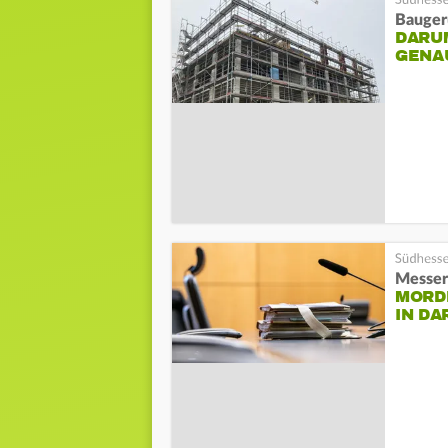
Bauger
DARU
GENA
Messera
MORD
IN D