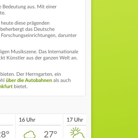
he Bedeutung aus. Mit einer
te.
 heute diese prägenden
d beherbergt das Deutsche
 Forschungseinrichtungen, darunter
igen Musikszene. Das Internationale
ckt Künstler aus der ganzen Welt an.
bieten. Der Herrngarten, ein
ohl
über die Autobahnen
als auch
nkfurt
bietet.
16 Uhr
17 Uhr
18 Uhr
28°
27°
26°