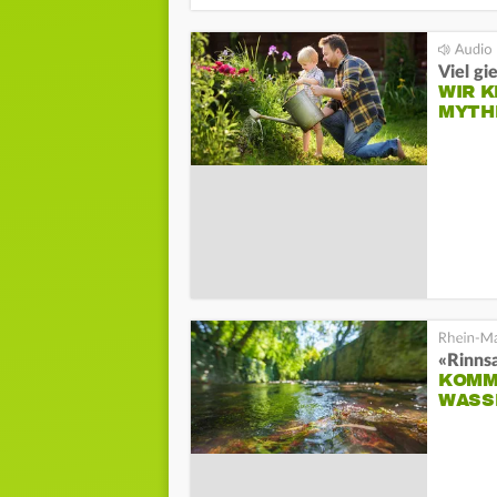
Viel gi
WIR K
MYTH
«Rinnsa
KOMM
WASS