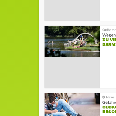
Wegen 
ZU VI
DARM
Gefahr
OBDA
BESO