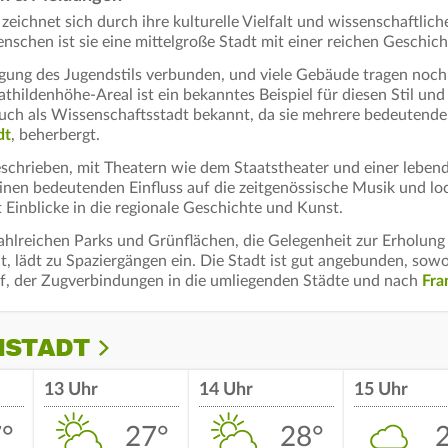
zeichnet sich durch ihre kulturelle Vielfalt und wissenschaftlic
chen ist sie eine mittelgroße Stadt mit einer reichen Geschich
egung des Jugendstils verbunden, und viele Gebäude tragen noch
hildenhöhe-Areal ist ein bekanntes Beispiel für diesen Stil un
uch als Wissenschaftsstadt bekannt, da sie mehrere bedeutende
dt
, beherbergt.
schrieben, mit Theatern wie dem Staatstheater und einer lebend
inen bedeutenden Einfluss auf die zeitgenössische Musik und lo
inblicke in die regionale Geschichte und Kunst.
ahlreichen Parks und Grünflächen, die Gelegenheit zur Erholung 
t, lädt zu Spaziergängen ein. Die Stadt ist gut angebunden, sow
, der Zugverbindungen in die umliegenden Städte und nach
Fra
MSTADT
13 Uhr
14 Uhr
15 Uhr
°
27°
28°