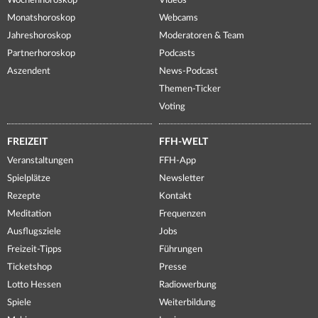
Wochenhoroskop
Videos
Monatshoroskop
Webcams
Jahreshoroskop
Moderatoren & Team
Partnerhoroskop
Podcasts
Aszendent
News-Podcast
Themen-Ticker
Voting
FREIZEIT
FFH-WELT
Veranstaltungen
FFH-App
Spielplätze
Newsletter
Rezepte
Kontakt
Meditation
Frequenzen
Ausflugsziele
Jobs
Freizeit-Tipps
Führungen
Ticketshop
Presse
Lotto Hessen
Radiowerbung
Spiele
Weiterbildung