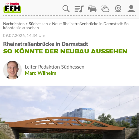
Playlist
Staupilot
Wetter
Webcam
Mein
Nachrichten
>
Südhessen
>
Neue Rheinstraßenbrücke in Darmstadt: So
könnte sie aussehen
09.07.2026, 14:34 Uhr
Rheinstraßenbrücke in Darmstadt
SO KÖNNTE DER NEUBAU AUSSEHEN
Leiter Redaktion Südhessen
Marc Wilhelm