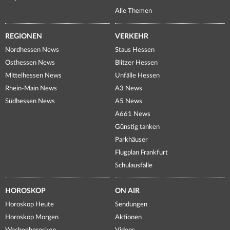
Alle Themen
REGIONEN
VERKEHR
Nordhessen News
Staus Hessen
Osthessen News
Blitzer Hessen
Mittelhessen News
Unfälle Hessen
Rhein-Main News
A3 News
Südhessen News
A5 News
A661 News
Günstig tanken
Parkhäuser
Flugplan Frankfurt
Schulausfälle
HOROSKOP
ON AIR
Horoskop Heute
Sendungen
Horoskop Morgen
Aktionen