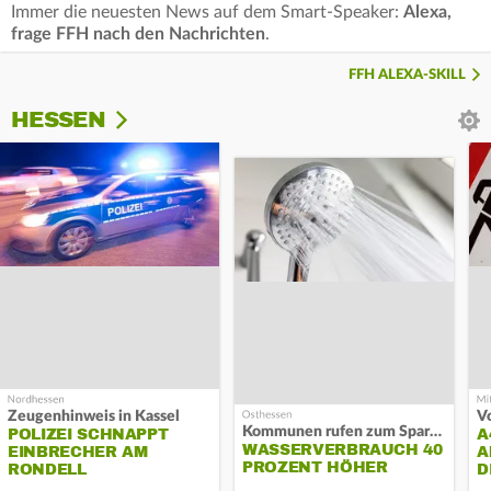
Immer die neuesten News auf dem Smart-Speaker:
Alexa,
frage FFH nach den Nachrichten
.
FFH ALEXA-SKILL
HESSEN
Zeugenhinweis in Kassel
Kommunen rufen zum Sparen auf
POLIZEI SCHNAPPT
A
WASSERVERBRAUCH 40
EINBRECHER AM
A
PROZENT HÖHER
RONDELL
D