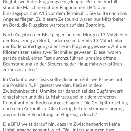
Bugfahrwerk des Flugzeugs eingeklappt. Bei dem Vorfall
stand die Maschine mit der Flugnummer LH450 an
Einstiegsposition A15 vor dem Terminal 1. Sie sollte nach Los
Angeles fliegen. Zu diesem Zeitpunkt waren nur Mitarbeiter
an Bord, die Fluggäste warteten auf das Boarding.
Nach Angaben der BFU gingen an dem Morgen 13 Mitglieder
der Besatzung an Bord, zudem seien bereits 13 Mitarbeiter
der Bodenabfertigungsdienste im Flugzeug gewesen. Auf den
Pilotensitzen seien zwei Techniker gewesen. Diese "waren
gerade dabei, einen Test durchzuführen, um eine offene
Beanstandung an der Steuerung der Hauptfahrwerkstüren
zurückzustellen."
Im Verlauf dieses Tests sollte demnach Fahrwerkshebel auf
die Position "UP" gesetzt werden, hieß es in dem
Zwischenbericht. Unmittelbar danach sei das Bugfahrwerk
eingefahren und das Luftfahrzeug sei mit dem vorderen
Rumpf auf dem Boden aufgeschlagen. "Die Cockpittür schlug
nach dem Aufprall zu. Gleichzeitig fiel die Stromversorgung
aus und die Beleuchtung im Flugzeug erlosch."
Die BFU weist darauf hin, dass im Zwischenbericht keine
Unfallursache genannt wird. Die Untersuchungen dazu