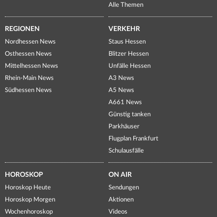
Alle Themen
REGIONEN
VERKEHR
Nordhessen News
Staus Hessen
Osthessen News
Blitzer Hessen
Mittelhessen News
Unfälle Hessen
Rhein-Main News
A3 News
Südhessen News
A5 News
A661 News
Günstig tanken
Parkhäuser
Flugplan Frankfurt
Schulausfälle
HOROSKOP
ON AIR
Horoskop Heute
Sendungen
Horoskop Morgen
Aktionen
Wochenhoroskop
Videos