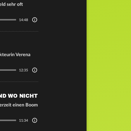
ld sehr oft
14:48
kteurin Verena
12:35
ND WO NICHT
derzeit einen Boom
11:34