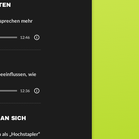
TEN
rsprechen mehr
12:46
eeinflussen, wie
12:36
AN SICH
 als „Hochstapler“