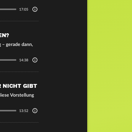
17:05
EN?
g – gerade dann,
14:38
 NICHT GIBT
iese Vorstellung
13:52