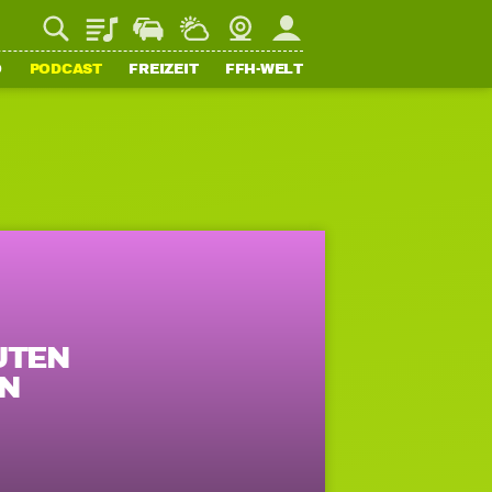
Playlist
Staupilot
Wetter
Webcam
Mein FFH
O
PODCAST
FREIZEIT
FFH-WELT
UTEN
N