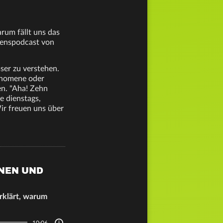
um fällt uns das
senspodcast von
ser zu verstehen.
änomene oder
en. "Aha! Zehn
 dienstags,
ir freuen uns über
NNEN UND
rklärt, warum
10:06