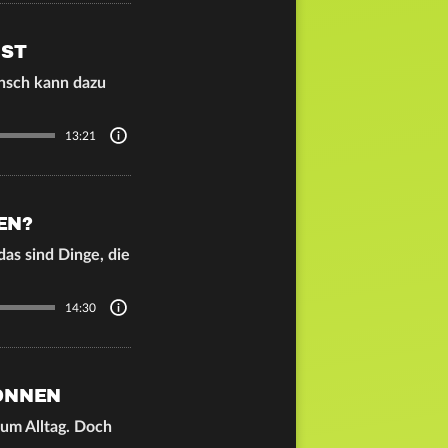
IST
nsch kann dazu
13:21
EN?
das sind Dinge, die
14:30
ÖNNEN
zum Alltag. Doch