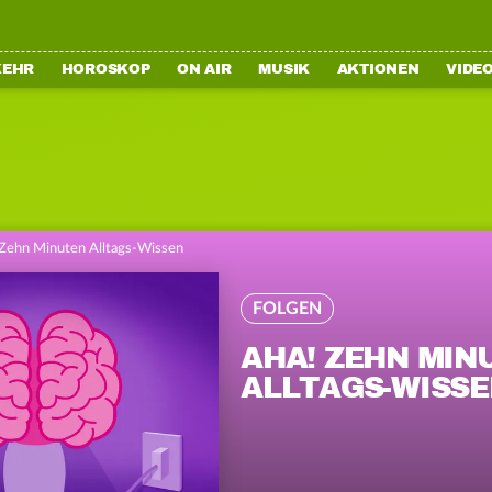
KEHR
HOROSKOP
ON AIR
MUSIK
AKTIONEN
VIDE
 Zehn Minuten Alltags-Wissen
FOLGEN
AHA! ZEHN MIN
ALLTAGS-WISSE