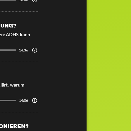
HUNG?
den: ADHS kann
14:36
lärt, warum
14:06
ONIEREN?