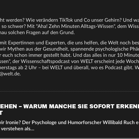
ht werden? Wie verändern TikTok und Co unser Gehirn? Und war
ch so schwer? Mit "Aha! Zehn Minuten Alltags-Wissen", dem Wis
nau solchen Fragen auf den Grund.
mit Expertinnen und Experten, die uns helfen, die Welt noch bes
wir Mythen aus der Gesundheit, spannende psychologische Ph
hr euch schon immer gestellt habt. Und das alles in nur 10 Minut
ssen", der Wissenschaftspodcast von WELT erscheint jede Woche
rstags ab 2 Uhr – bei WELT und überall, wo es Podcast gibt. W
@welt.de.
TEHEN – WARUM MANCHE SIE SOFORT ERKE
T
r Ironie? Der Psychologe und Humorforscher Willibald Ruch e
 verstehen als…