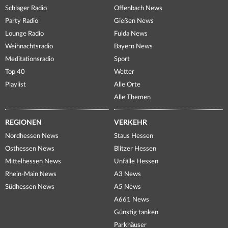
Schlager Radio
Offenbach News
Party Radio
Gießen News
Lounge Radio
Fulda News
Weihnachtsradio
Bayern News
Meditationsradio
Sport
Top 40
Wetter
Playlist
Alle Orte
Alle Themen
REGIONEN
VERKEHR
Nordhessen News
Staus Hessen
Osthessen News
Blitzer Hessen
Mittelhessen News
Unfälle Hessen
Rhein-Main News
A3 News
Südhessen News
A5 News
A661 News
Günstig tanken
Parkhäuser