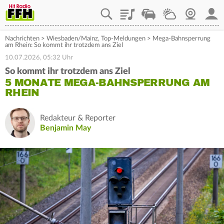
Playlist
Staupilot
Wetter
Webcam
Mein
Nachrichten
>
Wiesbaden/Mainz
,
Top-Meldungen
>
Mega-Bahnsperrung
am Rhein: So kommt ihr trotzdem ans Ziel
10.07.2026, 05:32 Uhr
So kommt ihr trotzdem ans Ziel
5 MONATE MEGA-BAHNSPERRUNG AM
RHEIN
Redakteur & Reporter
Benjamin May