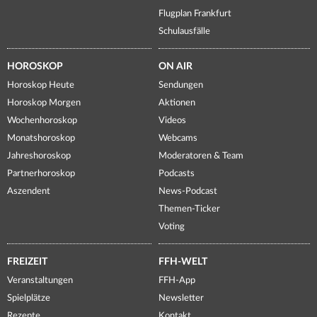
Flugplan Frankfurt
Schulausfälle
HOROSKOP
ON AIR
Horoskop Heute
Sendungen
Horoskop Morgen
Aktionen
Wochenhoroskop
Videos
Monatshoroskop
Webcams
Jahreshoroskop
Moderatoren & Team
Partnerhoroskop
Podcasts
Aszendent
News-Podcast
Themen-Ticker
Voting
FREIZEIT
FFH-WELT
Veranstaltungen
FFH-App
Spielplätze
Newsletter
Rezepte
Kontakt