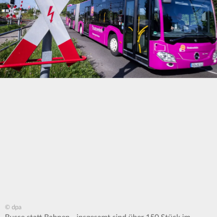
© dpa