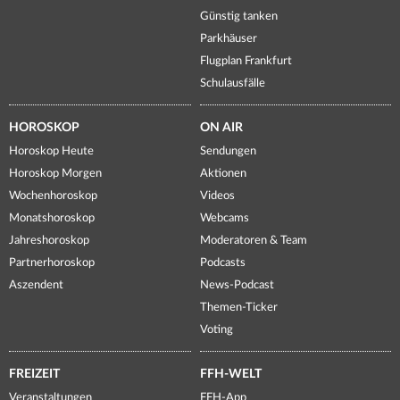
Günstig tanken
Parkhäuser
Flugplan Frankfurt
Schulausfälle
HOROSKOP
ON AIR
Horoskop Heute
Sendungen
Horoskop Morgen
Aktionen
Wochenhoroskop
Videos
Monatshoroskop
Webcams
Jahreshoroskop
Moderatoren & Team
Partnerhoroskop
Podcasts
Aszendent
News-Podcast
Themen-Ticker
Voting
FREIZEIT
FFH-WELT
Veranstaltungen
FFH-App