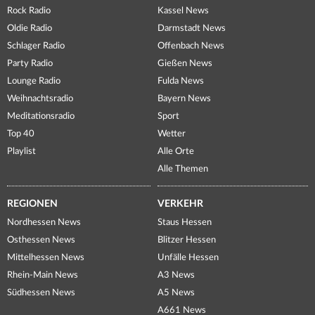
Rock Radio
Kassel News
Oldie Radio
Darmstadt News
Schlager Radio
Offenbach News
Party Radio
Gießen News
Lounge Radio
Fulda News
Weihnachtsradio
Bayern News
Meditationsradio
Sport
Top 40
Wetter
Playlist
Alle Orte
Alle Themen
REGIONEN
VERKEHR
Nordhessen News
Staus Hessen
Osthessen News
Blitzer Hessen
Mittelhessen News
Unfälle Hessen
Rhein-Main News
A3 News
Südhessen News
A5 News
A661 News