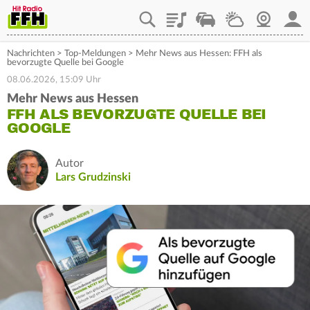
Playlist
Staupilot
Wetter
Webcam
Mein
Nachrichten
>
Top-Meldungen
>
Mehr News aus Hessen: FFH als
bevorzugte Quelle bei Google
08.06.2026, 15:09 Uhr
Mehr News aus Hessen
FFH ALS BEVORZUGTE QUELLE BEI
GOOGLE
Autor
Lars Grudzinski