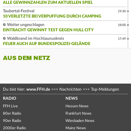
ALLE GEWINNZAHLEN ZUM AKTUELLEN SPIEL
Taubertal-Festival
19:30
10 VERLETZTE BEI VERPUFFUNG DURCH CAMPING
Weiter ungeschlagen
18:00
EINTRACHT GEWINNT TEST GEGEN HULL CITY
Waldbrand im Hochtaunuskreis
17:49
FEUER AUCH AUF BUNDESPOLIZEI-GELÄNDE
AUS DEM NETZ
Du bist hier:
www.FFH.de
>>>
Nachrichten
>>>
Top-Meldungen
RADIO
NEWS
FFH Live
Hessen News
80er Radio
Frankfurt News
90er Radio
Wiesbaden News
2000er Radio
Mainz News