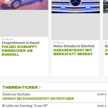
Zeugenhinweis in Kassel
Hoher Schaden in Eiterfeld
B
POLIZEI SCHNAPPT
GARAGENTRAKT MIT
2
EINBRECHER AM
WERKSTATT BRENNT
I
RONDELL
THEMEN-TICKER
Streit um YouTuber
22:40
GEWALT BEI SCHANZENFEST UM YOUTUBER
Lotto am Samstag "6 aus 49"
20:00