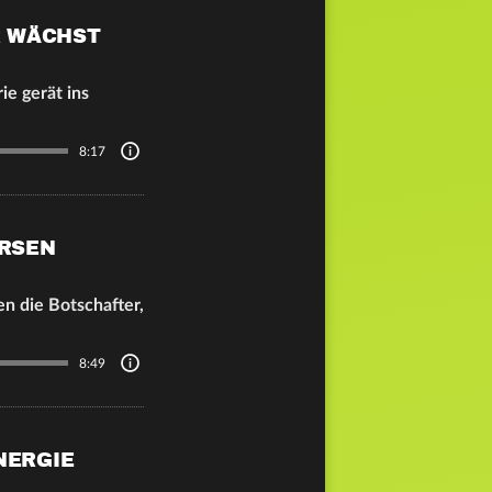
R WÄCHST
ie gerät ins
8:17
ÖRSEN
n die Botschafter,
8:49
NERGIE