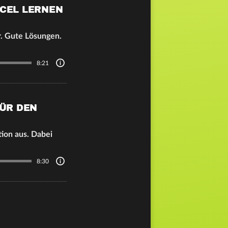
RCEL LERNEN
. Gute Lösungen.
8:21
R DEN K
tion aus. Dabei
8:30