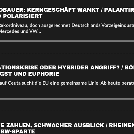
BAUER: KERNGESCHÄFT WANKT / PALANTI
D POLARISIERT
Rekordniveau, doch ausgerechnet Deutschlands Vorzeigeindustr
 Mercedes und VW…
ATIONSKRISE ODER HYBRIDER ANGRIFF? / B
GST UND EUPHORIE
uf Ceuta sucht die EU eine gemeinsame Linie: Ab heute berate
KE ZAHLEN, SCHWACHER AUSBLICK / RHEINE
NBW-SPARTE