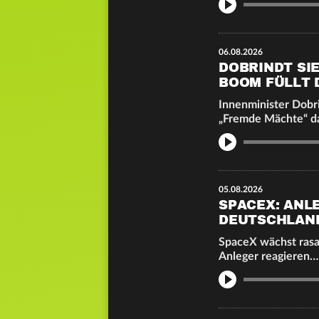
Info
06.08.2026
DOBRINDT SIE
BOOM FÜLLT
Innenminister Dobr
„Fremde Mächte“ da
Info
05.08.2026
SPACEX: ANL
DEUTSCHLAND
SpaceX wächst rasan
Anleger reagieren…
Info