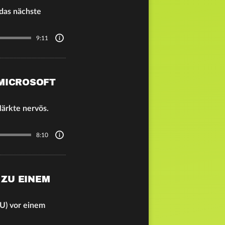
 das nächste
9:11
 MICROSOFT
Märkte nervös.
8:10
 ZU EINEM
DU) vor einem