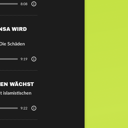
8:08
ANSA WIRD
 Die Schäden
9:19
HEN WÄCHST
 islamistischen
9:22