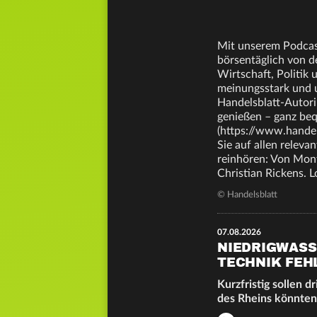
Mit unserem Podcast
börsentäglich von d
Wirtschaft, Politik
meinungsstark und u
Handelsblatt-Autori
genießen – ganz be
(https://www.handel
Sie auf allen releva
reinhören: Von Mont
Christian Rickens. 
© Handelsblatt
07.08.2026
NIEDRIGWASSE
TECHNIK FEH
Kurzfristig sollen 
des Rheins könnten