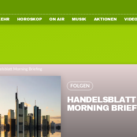
KEHR
HOROSKOP
ON AIR
MUSIK
AKTIONEN
VIDE
lsblatt Morning Briefing
FOLGEN
HANDELSBLATT
MORNING BRIEF