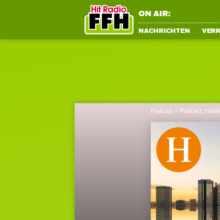
ON AIR:
NACHRICHTEN
VER
Podcast
>
Podcast: Hande