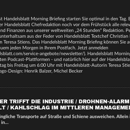
 Handelsblatt Morning Briefing starten Sie optimal in den Tag. E
er Handelsblatt Chefredaktion noch vor dem Frühstück alle rel
 und Finanzen aus unserer weltweiten „24 Stunden“ Redaktion. Pe
nterhaltsam aus der Feder von Handelsblatt Textchef Christian
n Teresa Stiens. Das Handelsblatt Morning Briefing können Sie a
quem jeden Morgen in Ihrem Postfach. Jetzt anmelden
sblatt.com/service-angebote/newsletter/). Handelsblatt Morning
nten Podcast-Plattformen - und natürlich hier auf der Handelsbla
ag bis Freitag um 6:00 Uhr mit Handelsblatt-Autorin Teresa Sti
Logo-Design: Henrik Balzer, Michel Becker
R TRIFFT DIE INDUSTRIE / DROHNEN-ALARM
LT / KAHLSCHLAG IM MITTLEREN MANAGEME
dringliche Transporte auf Straße und Schiene ausweichen. Allein
 in…