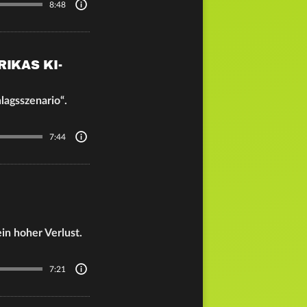
8:48
IKAS KI-
agsszenario“.
7:44
in hoher Verlust.
7:21