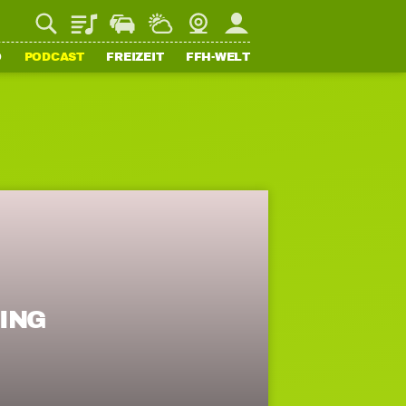
Playlist
Staupilot
Wetter
Webcam
Mein FFH
O
PODCAST
FREIZEIT
FFH-WELT
ING