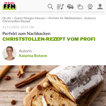
Playlist
Staupilot
Wetter
Webcam
Mein
On Air
>
Guten Morgen Hessen
>
Perfekt für Weihnachten - leckeres
Christstollen-Rezept
13.11.2025, 15:51 Uhr
Perfekt zum Nachbacken
CHRISTSTOLLEN-REZEPT VOM PROFI
Autorin
Katarina Botzem