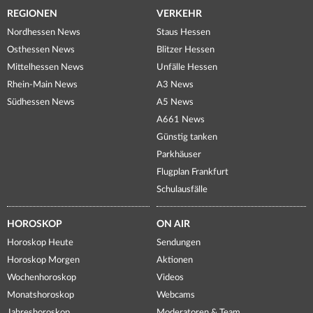
REGIONEN
VERKEHR
Nordhessen News
Staus Hessen
Osthessen News
Blitzer Hessen
Mittelhessen News
Unfälle Hessen
Rhein-Main News
A3 News
Südhessen News
A5 News
A661 News
Günstig tanken
Parkhäuser
Flugplan Frankfurt
Schulausfälle
HOROSKOP
ON AIR
Horoskop Heute
Sendungen
Horoskop Morgen
Aktionen
Wochenhoroskop
Videos
Monatshoroskop
Webcams
Jahreshoroskop
Moderatoren & Team