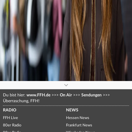
0
seconds
of
0
seconds
Du bist hier:
www.FFH.de
>>>
On Air
>>>
Sendungen
>>>
Überraschung, FFH!
RADIO
NEWS
FFH Live
Hessen News
80er Radio
Frankfurt News