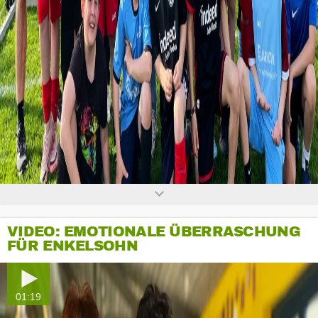
0
seconds
of
0
seconds
VIDEO: EMOTIONALE ÜBERRASCHUNG
FÜR ENKELSOHN
01:19