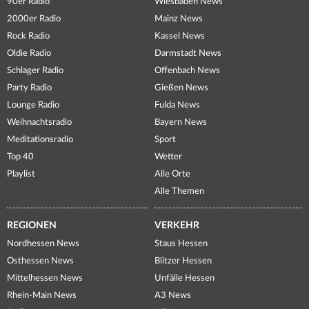
90er Radio
Wiesbaden News
2000er Radio
Mainz News
Rock Radio
Kassel News
Oldie Radio
Darmstadt News
Schlager Radio
Offenbach News
Party Radio
Gießen News
Lounge Radio
Fulda News
Weihnachtsradio
Bayern News
Meditationsradio
Sport
Top 40
Wetter
Playlist
Alle Orte
Alle Themen
REGIONEN
VERKEHR
Nordhessen News
Staus Hessen
Osthessen News
Blitzer Hessen
Mittelhessen News
Unfälle Hessen
Rhein-Main News
A3 News