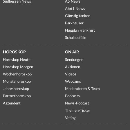
Südhessen News
A5 News
A661 News
Günstig tanken
Parkhäuser
Flugplan Frankfurt
Schulausfälle
HOROSKOP
ON AIR
Horoskop Heute
Sendungen
Horoskop Morgen
Aktionen
Wochenhoroskop
Videos
Monatshoroskop
Webcams
Jahreshoroskop
Moderatoren & Team
Partnerhoroskop
Podcasts
Aszendent
News-Podcast
Themen-Ticker
Voting