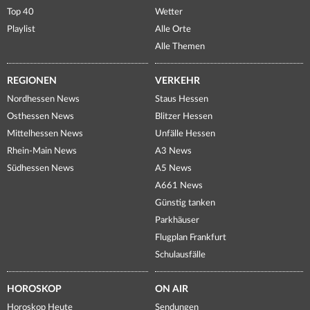
Top 40
Wetter
Playlist
Alle Orte
Alle Themen
REGIONEN
VERKEHR
Nordhessen News
Staus Hessen
Osthessen News
Blitzer Hessen
Mittelhessen News
Unfälle Hessen
Rhein-Main News
A3 News
Südhessen News
A5 News
A661 News
Günstig tanken
Parkhäuser
Flugplan Frankfurt
Schulausfälle
HOROSKOP
ON AIR
Horoskop Heute
Sendungen