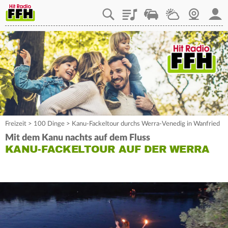
Playlist
Staupilot
Wetter
Webcam
Mein
Freizeit
>
100 Dinge
>
Kanu-Fackeltour durchs Werra-Venedig in Wanfried
Mit dem Kanu nachts auf dem Fluss
KANU-FACKELTOUR AUF DER WERRA