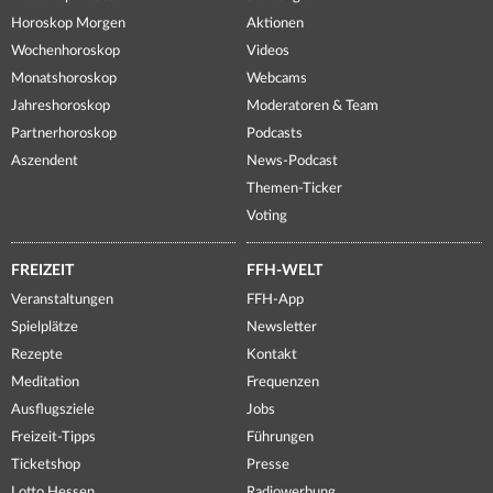
Horoskop Morgen
Aktionen
Wochenhoroskop
Videos
Monatshoroskop
Webcams
Jahreshoroskop
Moderatoren & Team
Partnerhoroskop
Podcasts
Aszendent
News-Podcast
Themen-Ticker
Voting
FREIZEIT
FFH-WELT
Veranstaltungen
FFH-App
Spielplätze
Newsletter
Rezepte
Kontakt
Meditation
Frequenzen
Ausflugsziele
Jobs
Freizeit-Tipps
Führungen
Ticketshop
Presse
Lotto Hessen
Radiowerbung