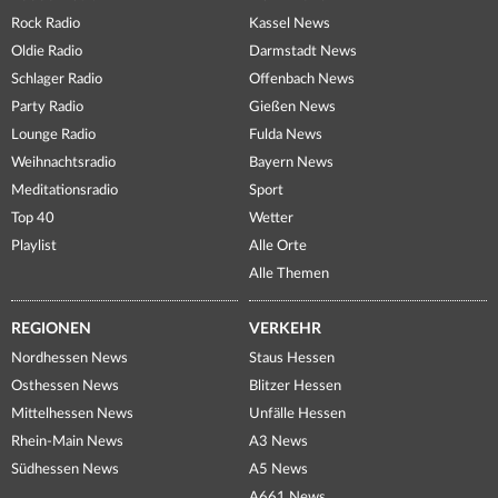
Rock Radio
Kassel News
Oldie Radio
Darmstadt News
Schlager Radio
Offenbach News
Party Radio
Gießen News
Lounge Radio
Fulda News
Weihnachtsradio
Bayern News
Meditationsradio
Sport
Top 40
Wetter
Playlist
Alle Orte
Alle Themen
REGIONEN
VERKEHR
Nordhessen News
Staus Hessen
Osthessen News
Blitzer Hessen
Mittelhessen News
Unfälle Hessen
Rhein-Main News
A3 News
Südhessen News
A5 News
A661 News