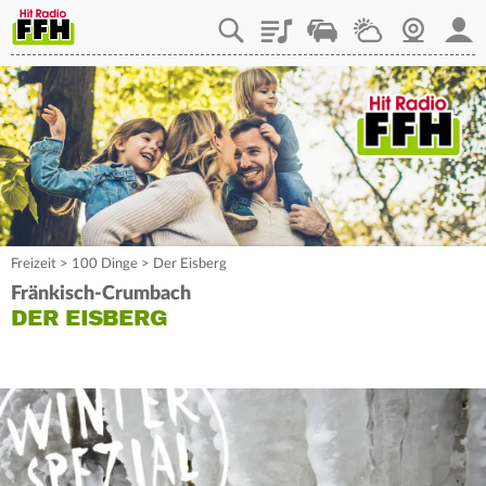
Playlist
Staupilot
Wetter
Webcam
Mein
Freizeit
>
100 Dinge
>
Der Eisberg
Fränkisch-Crumbach
DER EISBERG