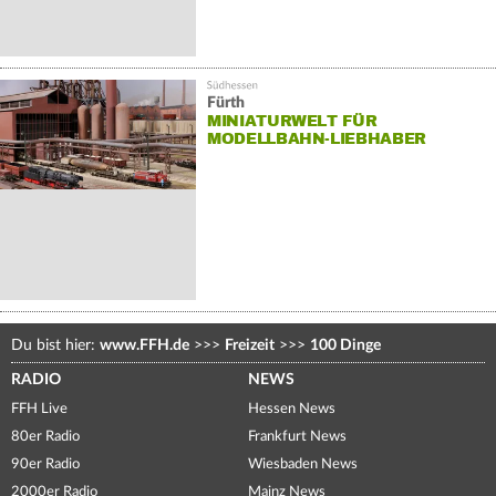
Fürth
MINIATURWELT FÜR
MODELLBAHN-LIEBHABER
Du bist hier:
www.FFH.de
>>>
Freizeit
>>>
100 Dinge
RADIO
NEWS
FFH Live
Hessen News
80er Radio
Frankfurt News
90er Radio
Wiesbaden News
2000er Radio
Mainz News