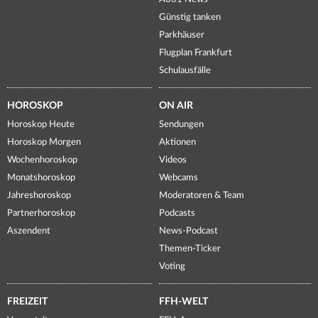
Günstig tanken
Parkhäuser
Flugplan Frankfurt
Schulausfälle
HOROSKOP
ON AIR
Horoskop Heute
Sendungen
Horoskop Morgen
Aktionen
Wochenhoroskop
Videos
Monatshoroskop
Webcams
Jahreshoroskop
Moderatoren & Team
Partnerhoroskop
Podcasts
Aszendent
News-Podcast
Themen-Ticker
Voting
FREIZEIT
FFH-WELT