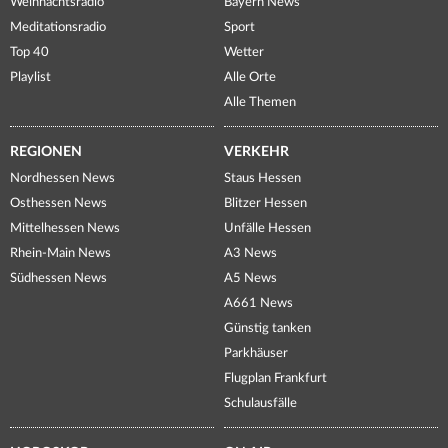
Weihnachtsradio
Bayern News
Meditationsradio
Sport
Top 40
Wetter
Playlist
Alle Orte
Alle Themen
REGIONEN
VERKEHR
Nordhessen News
Staus Hessen
Osthessen News
Blitzer Hessen
Mittelhessen News
Unfälle Hessen
Rhein-Main News
A3 News
Südhessen News
A5 News
A661 News
Günstig tanken
Parkhäuser
Flugplan Frankfurt
Schulausfälle