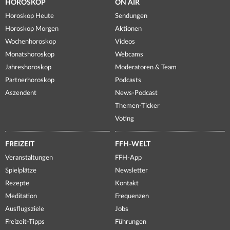
HOROSKOP
ON AIR
Horoskop Heute
Sendungen
Horoskop Morgen
Aktionen
Wochenhoroskop
Videos
Monatshoroskop
Webcams
Jahreshoroskop
Moderatoren & Team
Partnerhoroskop
Podcasts
Aszendent
News-Podcast
Themen-Ticker
Voting
FREIZEIT
FFH-WELT
Veranstaltungen
FFH-App
Spielplätze
Newsletter
Rezepte
Kontakt
Meditation
Frequenzen
Ausflugsziele
Jobs
Freizeit-Tipps
Führungen