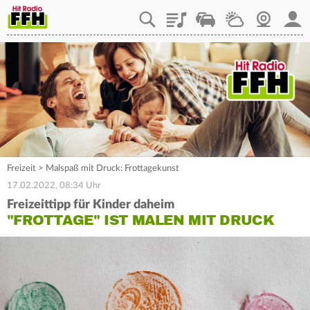
Playlist
Staupilot
Wetter
Webcam
Mein
Freizeit
>
Malspaß mit Druck: Frottagekunst
17.02.2022, 08:34 Uhr
Freizeittipp für Kinder daheim
"FROTTAGE" IST MALEN MIT DRUCK