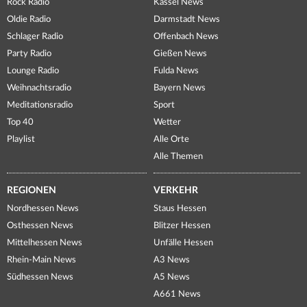
Rock Radio
Kassel News
Oldie Radio
Darmstadt News
Schlager Radio
Offenbach News
Party Radio
Gießen News
Lounge Radio
Fulda News
Weihnachtsradio
Bayern News
Meditationsradio
Sport
Top 40
Wetter
Playlist
Alle Orte
Alle Themen
REGIONEN
VERKEHR
Nordhessen News
Staus Hessen
Osthessen News
Blitzer Hessen
Mittelhessen News
Unfälle Hessen
Rhein-Main News
A3 News
Südhessen News
A5 News
A661 News