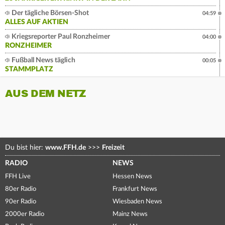
Der tägliche Börsen-Shot
04:59
ALLES AUF AKTIEN
Kriegsreporter Paul Ronzheimer
04:00
RONZHEIMER
Fußball News täglich
00:05
STAMMPLATZ
AUS DEM NETZ
Du bist hier:
www.FFH.de
>>>
Freizeit
RADIO
NEWS
FFH Live
Hessen News
80er Radio
Frankfurt News
90er Radio
Wiesbaden News
2000er Radio
Mainz News