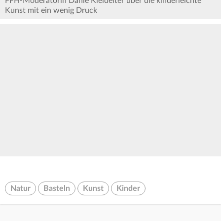
FFH-Moderatorin Danie Kleideiter über die kinderleichte
Kunst mit ein wenig Druck
Natur
Basteln
Kunst
Kinder