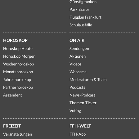
Günstig tanken
Parkhäuser
Flugplan Frankfurt
Schulausfälle
HOROSKOP
ON AIR
Horoskop Heute
Sendungen
Horoskop Morgen
Aktionen
Wochenhoroskop
Videos
Monatshoroskop
Webcams
Jahreshoroskop
Moderatoren & Team
Partnerhoroskop
Podcasts
Aszendent
News-Podcast
Themen-Ticker
Voting
FREIZEIT
FFH-WELT
Veranstaltungen
FFH-App