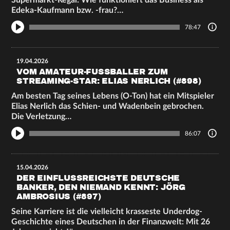
Supermarkt-Regal: Wie funktioniert das Business als
Edeka-Kaufmann bzw. -frau?…
78:47
19.04.2026
VOM AMATEUR-FUSSBALLER ZUM S
TREAMING-STAR: ELIAS NERLICH (#898)
Am besten Tag seines Lebens (O-Ton) hat ein Mitspieler
Elias Nerlich das Schien- und Wadenbein gebrochen.
Die Verletzung…
86:07
15.04.2026
DER EINFLUSSREICHSTE DEUTSCHE
BANKER, DEN NIEMAND KENNT: JÖRG
AMBROSIUS (#897)
Seine Karriere ist die vielleicht krasseste Underdog-
Geschichte eines Deutschen in der Finanzwelt: Mit 26