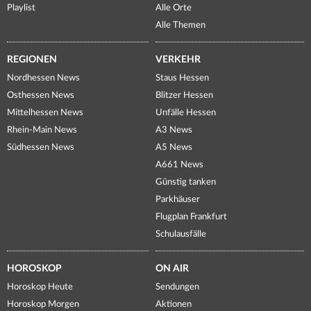
Playlist
Alle Orte
Alle Themen
REGIONEN
VERKEHR
Nordhessen News
Staus Hessen
Osthessen News
Blitzer Hessen
Mittelhessen News
Unfälle Hessen
Rhein-Main News
A3 News
Südhessen News
A5 News
A661 News
Günstig tanken
Parkhäuser
Flugplan Frankfurt
Schulausfälle
HOROSKOP
ON AIR
Horoskop Heute
Sendungen
Horoskop Morgen
Aktionen