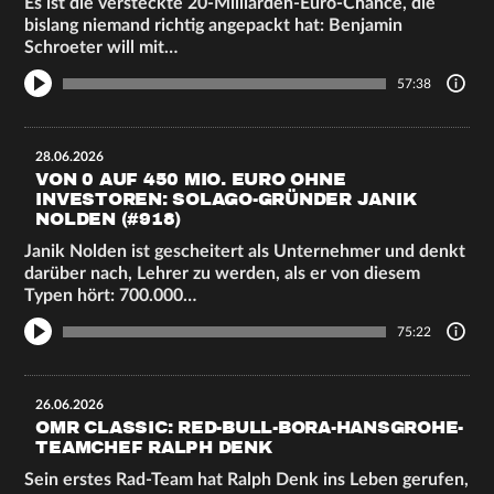
Es ist die versteckte 20-Milliarden-Euro-Chance, die
bislang niemand richtig angepackt hat: Benjamin
Schroeter will mit…
57:38
28.06.2026
VON 0 AUF 450 MIO. EURO OHNE
INVESTOREN: SOLAGO-GRÜNDER JANIK
NOLDEN (#918)
Janik Nolden ist gescheitert als Unternehmer und denkt
darüber nach, Lehrer zu werden, als er von diesem
Typen hört: 700.000…
75:22
26.06.2026
OMR CLASSIC: RED-BULL-BORA-HANSGROHE-
TEAMCHEF RALPH DENK
Sein erstes Rad-Team hat Ralph Denk ins Leben gerufen,