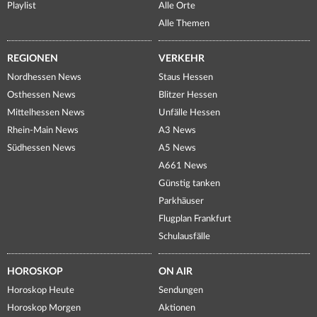
Playlist
Alle Orte
Alle Themen
REGIONEN
VERKEHR
Nordhessen News
Staus Hessen
Osthessen News
Blitzer Hessen
Mittelhessen News
Unfälle Hessen
Rhein-Main News
A3 News
Südhessen News
A5 News
A661 News
Günstig tanken
Parkhäuser
Flugplan Frankfurt
Schulausfälle
HOROSKOP
ON AIR
Horoskop Heute
Sendungen
Horoskop Morgen
Aktionen