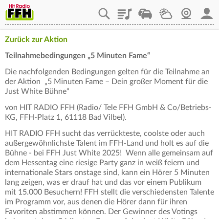
Playlist
Staupilot
Wetter
Webcam
Mein
Zurück zur Aktion
Teilnahmebedingungen „5 Minuten Fame“
Die nachfolgenden Bedingungen gelten für die Teilnahme an
der Aktion „5 Minuten Fame – Dein großer Moment für die
Just White Bühne“
von HIT RADIO FFH (Radio/ Tele FFH GmbH & Co/Betriebs-
KG, FFH-Platz 1, 61118 Bad Vilbel).
HIT RADIO FFH sucht das verrückteste, coolste oder auch
außergewöhnlichste Talent im FFH-Land und holt es auf die
Bühne - bei FFH Just White 2025! Wenn alle gemeinsam auf
dem Hessentag eine riesige Party ganz in weiß feiern und
internationale Stars onstage sind, kann ein Hörer 5 Minuten
lang zeigen, was er drauf hat und das vor einem Publikum
mit 15.000 Besuchern! FFH stellt die verschiedensten Talente
im Programm vor, aus denen die Hörer dann für ihren
Favoriten abstimmen können. Der Gewinner des Votings