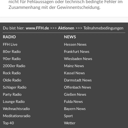
nicht für Fehlaussagen oder technisch bedingte Fehler im
Zusammenhang mit der Gewinnentscheidung.
Du bist hier:
www.FFH.de
>>>
Aktionen
>>>
Teilnahmebedingungen
RADIO
NEWS
FFH Live
Hessen News
80er Radio
Frankfurt News
90er Radio
Wiesbaden News
2000er Radio
Mainz News
Rock Radio
Kassel News
Oldie Radio
Darmstadt News
Schlager Radio
Offenbach News
Party Radio
Gießen News
Lounge Radio
Fulda News
Weihnachtsradio
Bayern News
Meditationsradio
Sport
Top 40
Wetter