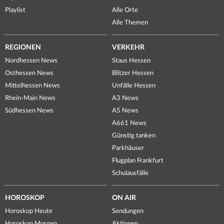
Playlist
Alle Orte
Alle Themen
REGIONEN
VERKEHR
Nordhessen News
Staus Hessen
Osthessen News
Blitzer Hessen
Mittelhessen News
Unfälle Hessen
Rhein-Main News
A3 News
Südhessen News
A5 News
A661 News
Günstig tanken
Parkhäuser
Flugplan Frankfurt
Schulausfälle
HOROSKOP
ON AIR
Horoskop Heute
Sendungen
Horoskop Morgen
Aktionen