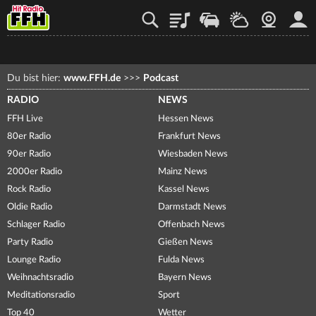
Playlist
Staupilot
Wetter
Webcam
Mein
Du bist hier:
www.FFH.de
>>>
Podcast
RADIO
NEWS
FFH Live
Hessen News
80er Radio
Frankfurt News
90er Radio
Wiesbaden News
2000er Radio
Mainz News
Rock Radio
Kassel News
Oldie Radio
Darmstadt News
Schlager Radio
Offenbach News
Party Radio
Gießen News
Lounge Radio
Fulda News
Weihnachtsradio
Bayern News
Meditationsradio
Sport
Top 40
Wetter