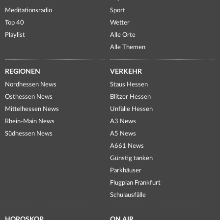
Meditationsradio
Sport
Top 40
Wetter
Playlist
Alle Orte
Alle Themen
REGIONEN
VERKEHR
Nordhessen News
Staus Hessen
Osthessen News
Blitzer Hessen
Mittelhessen News
Unfälle Hessen
Rhein-Main News
A3 News
Südhessen News
A5 News
A661 News
Günstig tanken
Parkhäuser
Flugplan Frankfurt
Schulausfälle
HOROSKOP
ON AIR