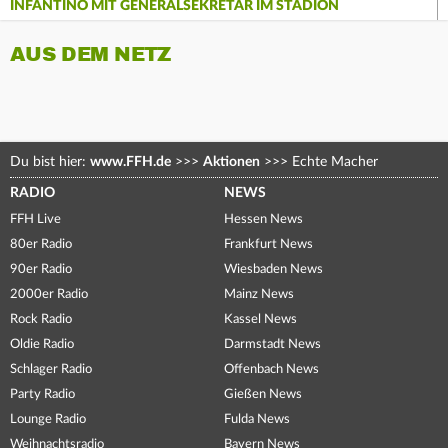
INFANTINO MIT GENERALSEKRETÄR IM STADION
AUS DEM NETZ
Du bist hier:
www.FFH.de
>>>
Aktionen
>>>
Echte Macher
RADIO
NEWS
FFH Live
Hessen News
80er Radio
Frankfurt News
90er Radio
Wiesbaden News
2000er Radio
Mainz News
Rock Radio
Kassel News
Oldie Radio
Darmstadt News
Schlager Radio
Offenbach News
Party Radio
Gießen News
Lounge Radio
Fulda News
Weihnachtsradio
Bayern News