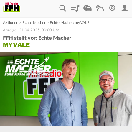
Playlist
Staupilot
Wetter
Webcam
Mein
Aktionen
>
Echte Macher
>
Echte Macher: myVALE
Anzeige | 21.04.2025, 00:00 Uhr
FFH stellt vor: Echte Macher
MYVALE