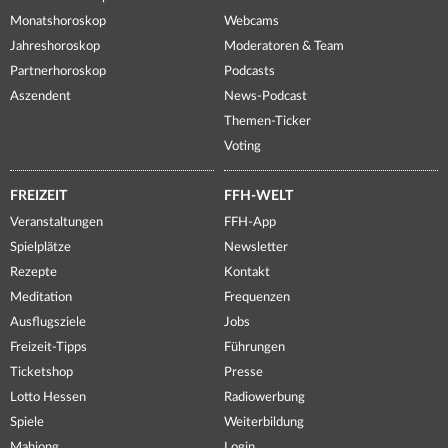
Monatshoroskop
Webcams
Jahreshoroskop
Moderatoren & Team
Partnerhoroskop
Podcasts
Aszendent
News-Podcast
Themen-Ticker
Voting
FREIZEIT
FFH-WELT
Veranstaltungen
FFH-App
Spielplätze
Newsletter
Rezepte
Kontakt
Meditation
Frequenzen
Ausflugsziele
Jobs
Freizeit-Tipps
Führungen
Ticketshop
Presse
Lotto Hessen
Radiowerbung
Spiele
Weiterbildung
Mahjong
Login