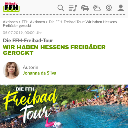
Playlist
Staupilot
Wetter
Webcam
Mein
Aktionen
>
FFH-Aktionen
>
Die FFH-Freibad-Tour: Wir haben Hessens
Freibäder gerockt
05.07.2019, 00:00 Uhr
Die FFH-Freibad-Tour
WIR HABEN HESSENS FREIBÄDER
GEROCKT
Autorin
Johanna da Silva