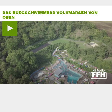
DAS BURGSCHWIMMBAD VOLKMARSEN VON
OBEN
0
seconds
of
0
seconds