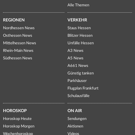
Alle Themen
REGIONEN
VERKEHR
Nordhessen News
Staus Hessen
Osthessen News
Blitzer Hessen
Mittelhessen News
Unfälle Hessen
Rhein-Main News
A3 News
Südhessen News
A5 News
A661 News
Günstig tanken
Parkhäuser
Flugplan Frankfurt
Schulausfälle
HOROSKOP
ON AIR
Horoskop Heute
Sendungen
Horoskop Morgen
Aktionen
Wochenhoroskop
Videos