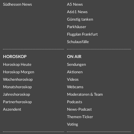
Südhessen News
A5 News
A661 News
Günstig tanken
Parkhäuser
Flugplan Frankfurt
Schulausfälle
HOROSKOP
ON AIR
Horoskop Heute
Sendungen
Horoskop Morgen
Aktionen
Wochenhoroskop
Videos
Monatshoroskop
Webcams
Jahreshoroskop
Moderatoren & Team
Partnerhoroskop
Podcasts
Aszendent
News-Podcast
Themen-Ticker
Voting