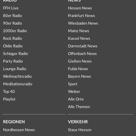
RADIO
NEWS
FFH Live
Hessen News
80er Radio
Frankfurt News
90er Radio
Wiesbaden News
2000er Radio
Mainz News
Rock Radio
Kassel News
Oldie Radio
Darmstadt News
Schlager Radio
Offenbach News
Party Radio
Gießen News
Lounge Radio
Fulda News
Weihnachtsradio
Bayern News
Meditationsradio
Sport
Top 40
Wetter
Playlist
Alle Orte
Alle Themen
REGIONEN
VERKEHR
Nordhessen News
Staus Hessen