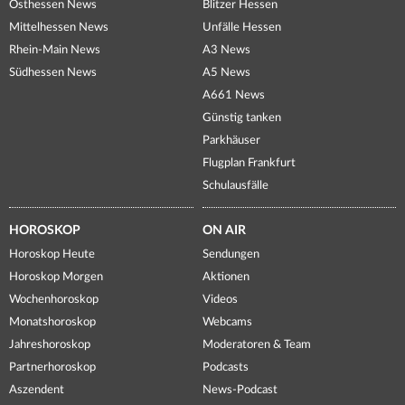
Osthessen News
Blitzer Hessen
Mittelhessen News
Unfälle Hessen
Rhein-Main News
A3 News
Südhessen News
A5 News
A661 News
Günstig tanken
Parkhäuser
Flugplan Frankfurt
Schulausfälle
HOROSKOP
ON AIR
Horoskop Heute
Sendungen
Horoskop Morgen
Aktionen
Wochenhoroskop
Videos
Monatshoroskop
Webcams
Jahreshoroskop
Moderatoren & Team
Partnerhoroskop
Podcasts
Aszendent
News-Podcast