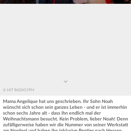
0
seconds
of
0
seconds
© HIT RADIO FFH
Mama Angelique hat uns geschrieben. Ihr Sohn Noah
wünscht sich schon sein ganzes Leben - und er ist immerhin
schon sechs Jahre alt - dass ihn endlich mal der
Weihnachtsmann besucht. Kein Problem, lieber Noah! Denn
zufälligerweise haben wir die Nummer von seiner Werkstatt
am Nordpol und haben ihn inklusive Rentier nach Hessen