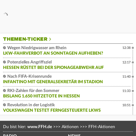
THEMEN-TICKER
Wegen Niedrigwasser am Rhein
12:38
LKW-FAHRVERBOT AN SONNTAGEN AUFHEBEN?
Potenzielles Angriffsziel
12:17
HESSEN RÜSTET BEI DER SPIONAGEABWEHR AUF
Nach FIFA-Krisenrunde
11:40
INFANTINO MIT GENERALSEKRETÄR IM STADION
RKI-Zahlen für den Sommer
11:33
BISLANG 1.650 HITZETOTE IN HESSEN
Revolution in der Logistik
10:51
VOLKSWAGEN TESTET FERNGESTEUERTE LKWS
Du bist hier:
www.FFH.de
>>>
Aktionen
>>>
FFH-Aktionen