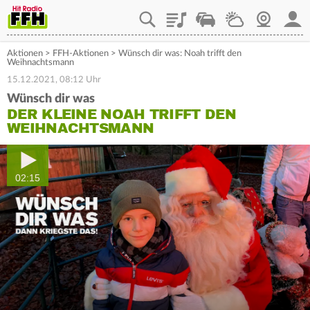
Playlist
Staupilot
Wetter
Webcam
Mein
Aktionen
>
FFH-Aktionen
>
Wünsch dir was: Noah trifft den
Weihnachtsmann
15.12.2021, 08:12 Uhr
Wünsch dir was
DER KLEINE NOAH TRIFFT DEN
WEIHNACHTSMANN
02:15