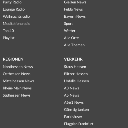
Party Radio
Gießen News
Lounge Radio
Fulda News
Weihnachtsradio
Bayern News
Meditationsradio
Sport
Top 40
Wetter
Playlist
Alle Orte
Alle Themen
REGIONEN
VERKEHR
Nordhessen News
Staus Hessen
Osthessen News
Blitzer Hessen
Mittelhessen News
Unfälle Hessen
Rhein-Main News
A3 News
Südhessen News
A5 News
A661 News
Günstig tanken
Parkhäuser
Flugplan Frankfurt