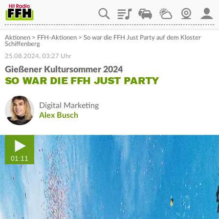
Playlist
Staupilot
Wetter
Webcam
Mein
Aktionen
>
FFH-Aktionen
>
So war die FFH Just Party auf dem Kloster
Schiffenberg
25.08.2024, 03:27 Uhr
Gießener Kultursommer 2024
SO WAR DIE FFH JUST PARTY
Digital Marketing
Alex Busch
01:11