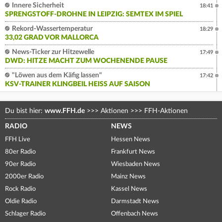
Innere Sicherheit
18:41
SPRENGSTOFF-DROHNE IN LEIPZIG: SEMTEX IM SPIEL
Rekord-Wassertemperatur
18:29
33,02 GRAD VOR MALLORCA
News-Ticker zur Hitzewelle
17:49
DWD: HITZE MACHT ZUM WOCHENENDE PAUSE
"Löwen aus dem Käfig lassen"
17:42
KSV-TRAINER KLINGBEIL HEISS AUF SAISON
Du bist hier:
www.FFH.de
>>>
Aktionen
>>>
FFH-Aktionen
RADIO
NEWS
FFH Live
Hessen News
80er Radio
Frankfurt News
90er Radio
Wiesbaden News
2000er Radio
Mainz News
Rock Radio
Kassel News
Oldie Radio
Darmstadt News
Schlager Radio
Offenbach News