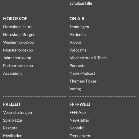
Schulausfälle
HOROSKOP
ON AIR
Horoskop Heute
Sendungen
Horoskop Morgen
Aktionen
Wochenhoroskop
Videos
Monatshoroskop
Webcams
Jahreshoroskop
Moderatoren & Team
Partnerhoroskop
Podcasts
Aszendent
News-Podcast
Themen-Ticker
Voting
FREIZEIT
FFH-WELT
Veranstaltungen
FFH-App
Spielplätze
Newsletter
Rezepte
Kontakt
Meditation
Frequenzen