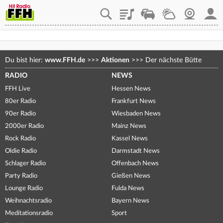
Playlist
Staupilot
Wetter
Webcam
Mein
Du bist hier:
www.FFH.de
>>>
Aktionen
>>>
Der nächste Bütte
RADIO
NEWS
FFH Live
Hessen News
80er Radio
Frankfurt News
90er Radio
Wiesbaden News
2000er Radio
Mainz News
Rock Radio
Kassel News
Oldie Radio
Darmstadt News
Schlager Radio
Offenbach News
Party Radio
Gießen News
Lounge Radio
Fulda News
Weihnachtsradio
Bayern News
Meditationsradio
Sport