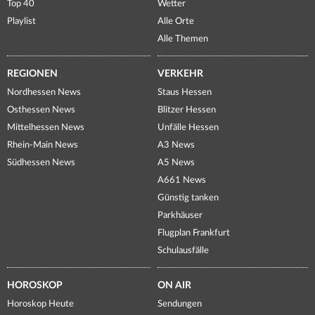
Top 40
Wetter
Playlist
Alle Orte
Alle Themen
REGIONEN
VERKEHR
Nordhessen News
Staus Hessen
Osthessen News
Blitzer Hessen
Mittelhessen News
Unfälle Hessen
Rhein-Main News
A3 News
Südhessen News
A5 News
A661 News
Günstig tanken
Parkhäuser
Flugplan Frankfurt
Schulausfälle
HOROSKOP
ON AIR
Horoskop Heute
Sendungen