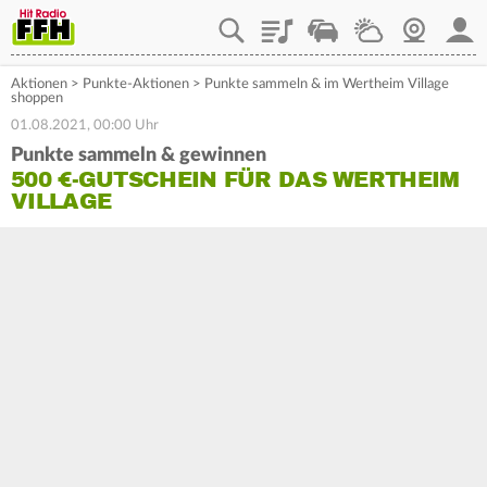
Playlist
Staupilot
Wetter
Webcam
Mein
Aktionen
>
Punkte-Aktionen
>
Punkte sammeln & im Wertheim Village
shoppen
01.08.2021, 00:00 Uhr
Punkte sammeln & gewinnen
500 €-GUTSCHEIN FÜR DAS WERTHEIM
VILLAGE