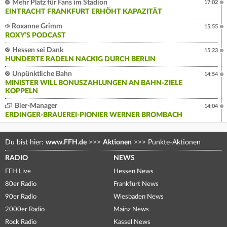
Mehr Platz für Fans im Stadion
17:02
EINTRACHT FRANKFURT ERHÖHT KAPAZITÄT
Roxanne Grimm
15:55
ROXY'S PODCAST
Hessen sei Dank
15:23
HUNDERTE RADELN NACKIG DURCH BERLIN
Unpünktliche Bahn
14:54
MINISTER WILL BONUSZAHLUNGEN AN BAHN-ZIELE
KOPPELN
Bier-Manager
14:04
ERDINGER-BRAUEREI-PIONIER WERNER BROMBACH
Du bist hier:
www.FFH.de
>>>
Aktionen
>>>
Punkte-Aktionen
RADIO
NEWS
FFH Live
Hessen News
80er Radio
Frankfurt News
90er Radio
Wiesbaden News
2000er Radio
Mainz News
Rock Radio
Kassel News