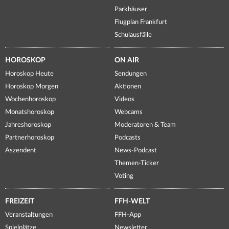
Parkhäuser
Flugplan Frankfurt
Schulausfälle
HOROSKOP
ON AIR
Horoskop Heute
Sendungen
Horoskop Morgen
Aktionen
Wochenhoroskop
Videos
Monatshoroskop
Webcams
Jahreshoroskop
Moderatoren & Team
Partnerhoroskop
Podcasts
Aszendent
News-Podcast
Themen-Ticker
Voting
FREIZEIT
FFH-WELT
Veranstaltungen
FFH-App
Spielplätze
Newsletter