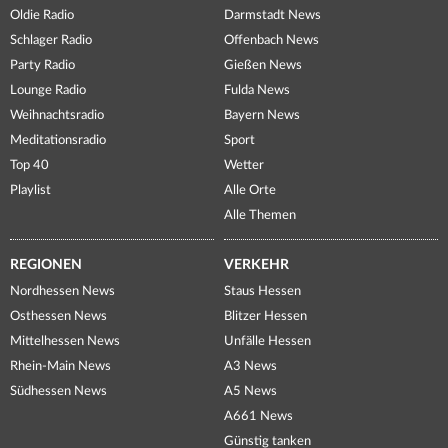
Oldie Radio
Darmstadt News
Schlager Radio
Offenbach News
Party Radio
Gießen News
Lounge Radio
Fulda News
Weihnachtsradio
Bayern News
Meditationsradio
Sport
Top 40
Wetter
Playlist
Alle Orte
Alle Themen
REGIONEN
VERKEHR
Nordhessen News
Staus Hessen
Osthessen News
Blitzer Hessen
Mittelhessen News
Unfälle Hessen
Rhein-Main News
A3 News
Südhessen News
A5 News
A661 News
Günstig tanken