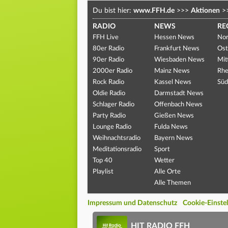
Du bist hier:
www.FFH.de
>>>
Aktionen
>
RADIO
NEWS
RE
FFH Live
Hessen News
Nor
80er Radio
Frankfurt News
Ost
90er Radio
Wiesbaden News
Mit
2000er Radio
Mainz News
Rhe
Rock Radio
Kassel News
Süd
Oldie Radio
Darmstadt News
Schlager Radio
Offenbach News
Party Radio
Gießen News
Lounge Radio
Fulda News
Weihnachtsradio
Bayern News
Meditationsradio
Sport
Top 40
Wetter
Playlist
Alle Orte
Alle Themen
Impressum und Datenschutz
Cookie-Einste
HIT RADIO FFH