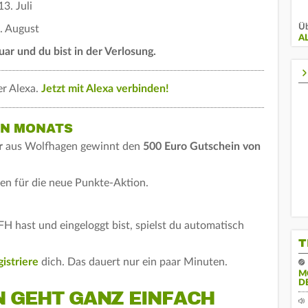
3. Juli
Üb
. August
A
ar und du bist in der Verlosung.
r Alexa.
Jetzt mit Alexa verbinden!
EN MONATS
r
aus Wolfhagen gewinnt den
500 Euro Gutschein von
en für die neue Punkte-Aktion.
 hast und eingeloggt bist, spielst du automatisch
T
gistriere
dich. Das dauert nur ein paar Minuten.
M
D
 GEHT GANZ EINFACH