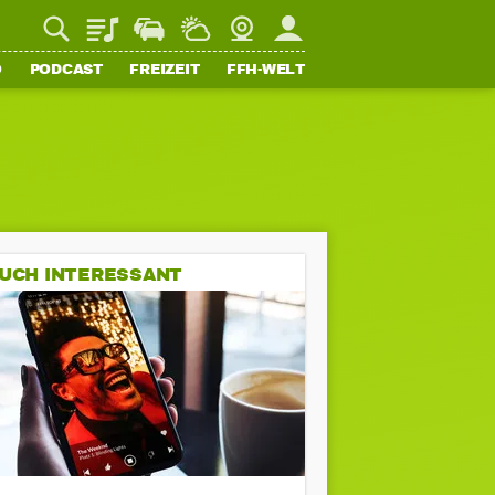
Playlist
Staupilot
Wetter
Webcam
Mein FFH
O
PODCAST
FREIZEIT
FFH-WELT
UCH INTERESSANT