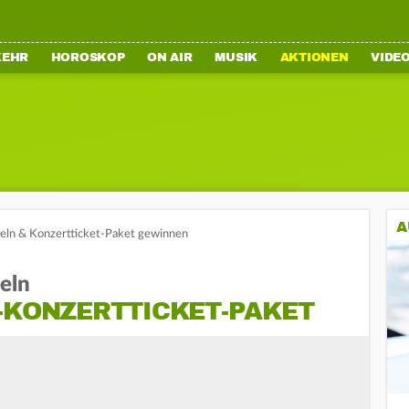
KEHR
HOROSKOP
ON AIR
MUSIK
AKTIONEN
VIDE
A
ln & Konzertticket-Paket gewinnen
eln
H-KONZERTTICKET-PAKET