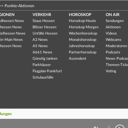
>>
Punkte-Aktionen
GIONEN
VERKEHR
HOROSKOP
ON AIR
dhessen News
Staus Hessen
Horoskop Heute
Sendungen
hessen News
Blitzer Hessen
Horoskop Morgen
Aktionen
telhessen News
Unfälle Hessen
Wochenhoroskop
Videos
in-Main News
A3 News
Monatshoroskop
Webcams
hessen News
A5 News
Jahreshoroskop
Moderatoren
A661 News
Partnerhoroskop
Podcasts
Günstig tanken
Aszendent
News-Podcas
Parkhäuser
Themen-Tick
Flugplan Frankfurt
Voting
Schulausfälle
llungen