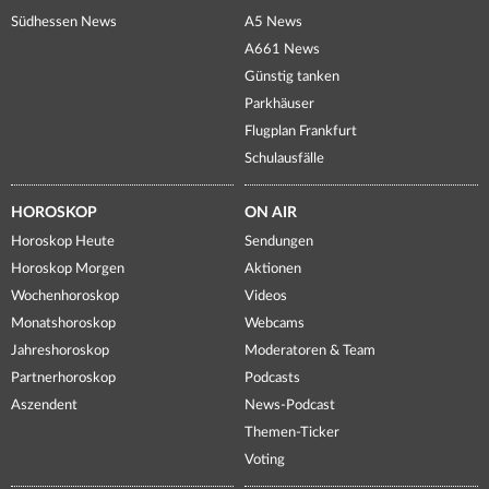
Südhessen News
A5 News
A661 News
Günstig tanken
Parkhäuser
Flugplan Frankfurt
Schulausfälle
HOROSKOP
ON AIR
Horoskop Heute
Sendungen
Horoskop Morgen
Aktionen
Wochenhoroskop
Videos
Monatshoroskop
Webcams
Jahreshoroskop
Moderatoren & Team
Partnerhoroskop
Podcasts
Aszendent
News-Podcast
Themen-Ticker
Voting