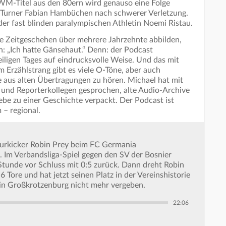
M-Titel aus den 80ern wird genauso eine Folge
Turner Fabian Hambüchen nach schwerer Verletzung.
er fast blinden paralympischen Athletin Noemi Ristau.
che Zeitgeschehen über mehrere Jahrzehnte abbilden,
 „Ich hatte Gänsehaut.“ Denn: der Podcast
iligen Tages auf eindrucksvolle Weise. Und das mit
 Erzählstrang gibt es viele O-Töne, aber auch
 aus alten Übertragungen zu hören. Michael hat mit
s und Reporterkollegen gesprochen, alte Audio-Archive
ebe zu einer Geschichte verpackt. Der Podcast ist
 – regional.
rkicker Robin Prey beim FC Germania
 Im Verbandsliga-Spiel gegen den SV der Bosnier
 Stunde vor Schluss mit 0:5 zurück. Dann dreht Robin
6 Tore und hat jetzt seinen Platz in der Vereinshistorie
in Großkrotzenburg nicht mehr vergeben.
22:06