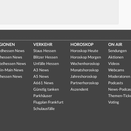
GIONEN
VERKEHR
HOROSKOP
ON AIR
dhessen News
Staus Hessen
Horoskop Heute
Sendungen
hessen News
Blitzer Hessen
Horoskop Morgen
Aktionen
telhessen News
Unfälle Hessen
Wochenhoroskop
Videos
in-Main News
A3 News
Monatshoroskop
Webcams
hessen News
A5 News
Jahreshoroskop
Moderatoren
A661 News
Partnerhoroskop
Podcasts
Günstig tanken
Aszendent
News-Podcas
Parkhäuser
Themen-Tick
Flugplan Frankfurt
Voting
Schulausfälle