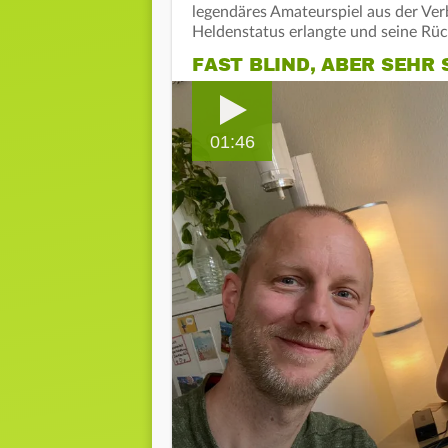
legendäres Amateurspiel aus der Ver
Heldenstatus erlangte und seine Rü
FAST BLIND, ABER SEHR 
01:46