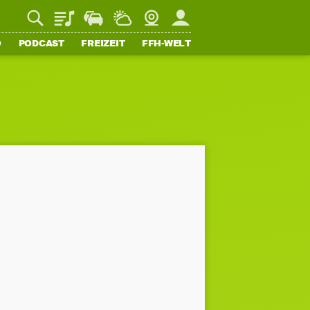
Playlist
Staupilot
Wetter
Webcam
Mein FFH
O
PODCAST
FREIZEIT
FFH-WELT