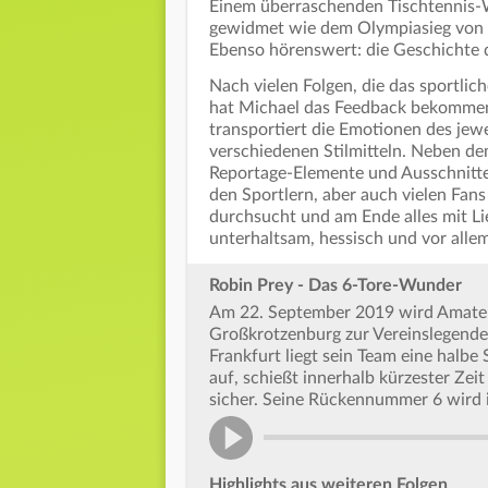
Einem überraschenden Tischtennis-W
gewidmet wie dem Olympiasieg von 
Ebenso hörenswert: die Geschichte d
Nach vielen Folgen, die das sportli
hat Michael das Feedback bekommen:
transportiert die Emotionen des jewe
verschiedenen Stilmitteln. Neben dem
Reportage-Elemente und Ausschnitte
den Sportlern, aber auch vielen Fan
durchsucht und am Ende alles mit Li
unterhaltsam, hessisch und vor allem
Robin Prey - Das 6-Tore-Wunder
Am 22. September 2019 wird Amateu
Großkrotzenburg zur Vereinslegende.
Frankfurt liegt sein Team eine halbe
auf, schießt innerhalb kürzester Zeit 
sicher. Seine Rückennummer 6 wird 
Highlights aus weiteren Folgen