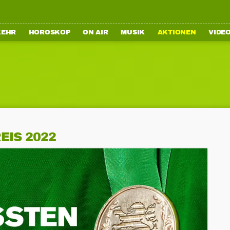
KEHR
HOROSKOP
ON AIR
MUSIK
AKTIONEN
VIDE
EIS 2022