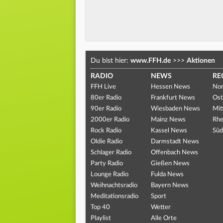
Du bist hier:
www.FFH.de
>>>
Aktionen
RADIO
NEWS
RE
FFH Live
Hessen News
Nor
80er Radio
Frankfurt News
Ost
90er Radio
Wiesbaden News
Mit
2000er Radio
Mainz News
Rhe
Rock Radio
Kassel News
Süd
Oldie Radio
Darmstadt News
Schlager Radio
Offenbach News
Party Radio
Gießen News
Lounge Radio
Fulda News
Weihnachtsradio
Bayern News
Meditationsradio
Sport
Top 40
Wetter
Playlist
Alle Orte