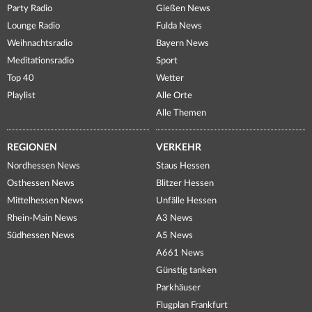
Party Radio
Gießen News
Lounge Radio
Fulda News
Weihnachtsradio
Bayern News
Meditationsradio
Sport
Top 40
Wetter
Playlist
Alle Orte
Alle Themen
REGIONEN
VERKEHR
Nordhessen News
Staus Hessen
Osthessen News
Blitzer Hessen
Mittelhessen News
Unfälle Hessen
Rhein-Main News
A3 News
Südhessen News
A5 News
A661 News
Günstig tanken
Parkhäuser
Flugplan Frankfurt