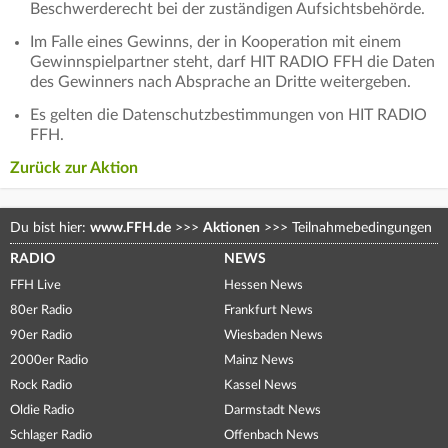
Beschwerderecht bei der zuständigen Aufsichtsbehörde.
Im Falle eines Gewinns, der in Kooperation mit einem
Gewinnspielpartner steht, darf HIT RADIO FFH die Daten
des Gewinners nach Absprache an Dritte weitergeben.
Es gelten die Datenschutzbestimmungen von HIT RADIO
FFH.
Zurück zur Aktion
Du bist hier:
www.FFH.de
>>>
Aktionen
>>>
Teilnahmebedingungen
RADIO
NEWS
FFH Live
Hessen News
80er Radio
Frankfurt News
90er Radio
Wiesbaden News
2000er Radio
Mainz News
Rock Radio
Kassel News
Oldie Radio
Darmstadt News
Schlager Radio
Offenbach News