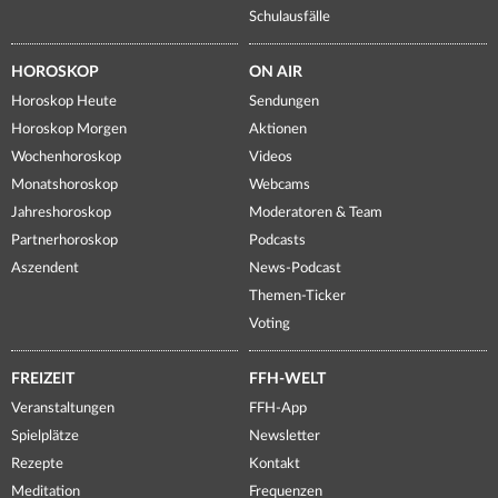
Schulausfälle
HOROSKOP
ON AIR
Horoskop Heute
Sendungen
Horoskop Morgen
Aktionen
Wochenhoroskop
Videos
Monatshoroskop
Webcams
Jahreshoroskop
Moderatoren & Team
Partnerhoroskop
Podcasts
Aszendent
News-Podcast
Themen-Ticker
Voting
FREIZEIT
FFH-WELT
Veranstaltungen
FFH-App
Spielplätze
Newsletter
Rezepte
Kontakt
Meditation
Frequenzen