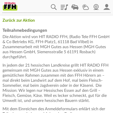
Playlist
Staupilot
Wetter
Webcam
Mein
Zurück zur Aktion
Teilnahmebedingungen
Die Aktion wird von HIT RADIO FFH, (Radio Tele FFH GmbH
& Co Betriebs KG, FFH-Platz1, 61118 Bad Vilbel) in
Zusammenarbeit mit MGH Gutes aus Hessen (MGH Gutes
aus Hessen GmbH, Siemensstraße 5 61191 Rosbach)
durchgeführt.
In jedem der 21 hessischen Landkreise grillt HIT RADIO FFH
gemeinsam mit MGH Gutes aus Hessen exklusiv in einem
gemütlichen Rahmen zusammen mit den FFH Hörern an –
mal direkt beim Landwirt auf dem Hof, mal beim Fleisch-
Sommelier, mal beim Jagdverein oder in der Käserei. Die
Mission: Wir legen nur Hessisches Essen auf den Grill –
Fleisch, Gemüse, Käse. Weil es lecker schmeckt, gut für die
Umwelt ist, und unsere hessischen Bauern stärkt.
Mit dem Einreichen des Anmeldeformulars erklärt sich der