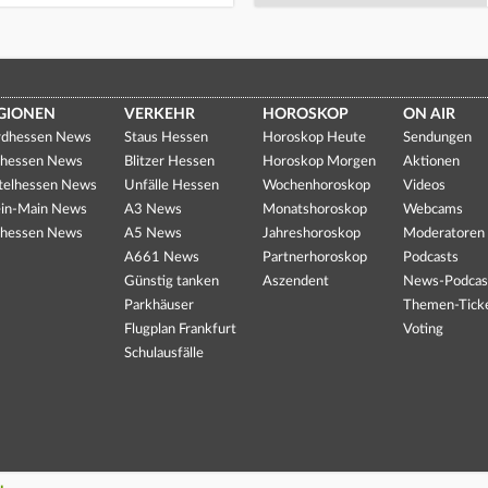
GIONEN
VERKEHR
HOROSKOP
ON AIR
dhessen News
Staus Hessen
Horoskop Heute
Sendungen
hessen News
Blitzer Hessen
Horoskop Morgen
Aktionen
telhessen News
Unfälle Hessen
Wochenhoroskop
Videos
in-Main News
A3 News
Monatshoroskop
Webcams
hessen News
A5 News
Jahreshoroskop
Moderatoren
A661 News
Partnerhoroskop
Podcasts
Günstig tanken
Aszendent
News-Podcas
Parkhäuser
Themen-Tick
Flugplan Frankfurt
Voting
Schulausfälle