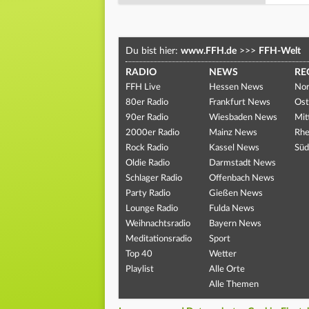
Du bist hier:
www.FFH.de
>>>
FFH-Welt
RADIO
NEWS
RE
FFH Live
Hessen News
Nor
80er Radio
Frankfurt News
Ost
90er Radio
Wiesbaden News
Mit
2000er Radio
Mainz News
Rhe
Rock Radio
Kassel News
Süd
Oldie Radio
Darmstadt News
Schlager Radio
Offenbach News
Party Radio
Gießen News
Lounge Radio
Fulda News
Weihnachtsradio
Bayern News
Meditationsradio
Sport
Top 40
Wetter
Playlist
Alle Orte
Alle Themen