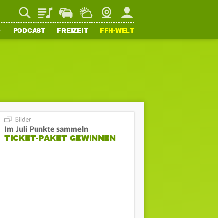
Playlist
Staupilot
Wetter
Webcam
Mein FFH
O
PODCAST
FREIZEIT
FFH-WELT
Im Juli Punkte sammeln
TICKET-PAKET GEWINNEN