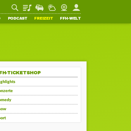
Playlist
Staupilot
Wetter
Webcam
Mein FFH
O
PODCAST
FREIZEIT
FFH-WELT
FH-TICKETSHOP
ghlights
onzerte
omedy
how
ort