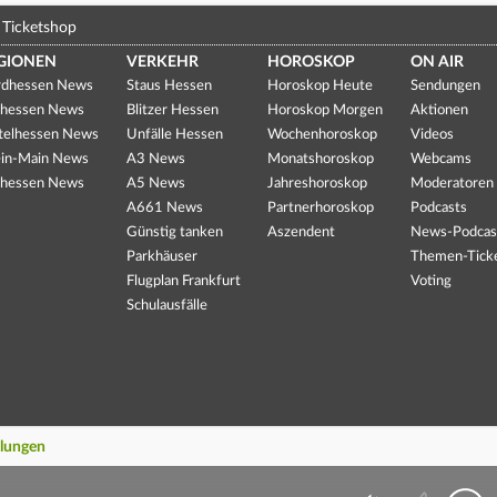
Ticketshop
GIONEN
VERKEHR
HOROSKOP
ON AIR
dhessen News
Staus Hessen
Horoskop Heute
Sendungen
hessen News
Blitzer Hessen
Horoskop Morgen
Aktionen
telhessen News
Unfälle Hessen
Wochenhoroskop
Videos
in-Main News
A3 News
Monatshoroskop
Webcams
hessen News
A5 News
Jahreshoroskop
Moderatoren
A661 News
Partnerhoroskop
Podcasts
Günstig tanken
Aszendent
News-Podcas
Parkhäuser
Themen-Tick
Flugplan Frankfurt
Voting
Schulausfälle
llungen