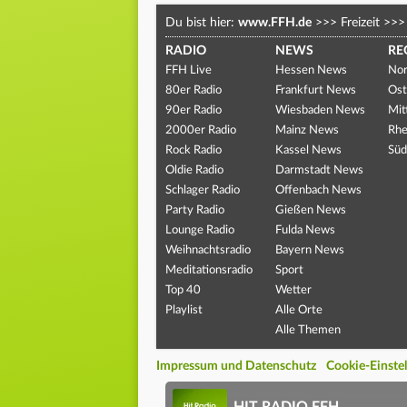
Du bist hier:
www.FFH.de
>>>
Freizeit
>>>
RADIO
NEWS
RE
FFH Live
Hessen News
Nor
80er Radio
Frankfurt News
Ost
90er Radio
Wiesbaden News
Mit
2000er Radio
Mainz News
Rhe
Rock Radio
Kassel News
Süd
Oldie Radio
Darmstadt News
Schlager Radio
Offenbach News
Party Radio
Gießen News
Lounge Radio
Fulda News
Weihnachtsradio
Bayern News
Meditationsradio
Sport
Top 40
Wetter
Playlist
Alle Orte
Alle Themen
Impressum und Datenschutz
Cookie-Einste
HIT RADIO FFH