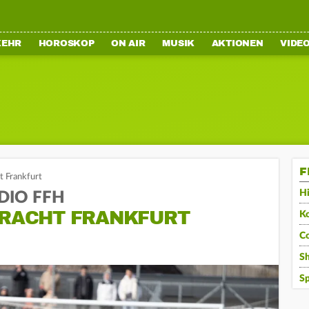
KEHR
HOROSKOP
ON AIR
MUSIK
AKTIONEN
VIDE
F
t Frankfurt
Hi
ADIO FFH
NTRACHT FRANKFURT
K
C
S
Sp