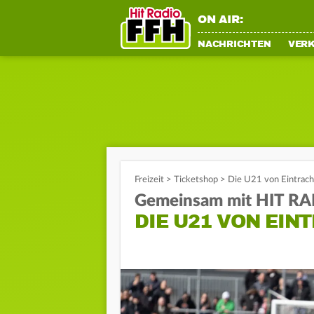
ON AIR:
NACHRICHTEN
VER
Freizeit
>
Ticketshop
>
Die U21 von Eintrach
Gemeinsam mit HIT R
DIE U21 VON EI