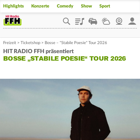
Highlights
Konzerte
Comedy
Show
Sport
Playlist
Staupilot
Wetter
Webcam
Mein
Freizeit
>
Ticketshop
>
Bosse – "Stabile Poesie" Tour 2026
HIT RADIO FFH präsentiert
BOSSE „STABILE POESIE“ TOUR 2026