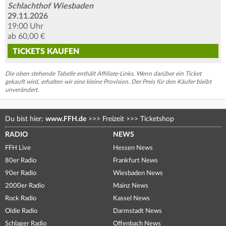
Schlachthof Wiesbaden
29.11.2026
19:00 Uhr
ab 60,00 €
TICKETS
KAUFEN
Die oben stehende Tabelle enthält Affiliate-Links. Wenn darüber ein Ticket
gekauft wird, erhalten wir eine kleine Provision. Der Preis für den Käufer bleibt
unverändert.
Du bist hier:
www.FFH.de
>>>
Freizeit
>>>
Ticketshop
RADIO
NEWS
FFH Live
Hessen News
80er Radio
Frankfurt News
90er Radio
Wiesbaden News
2000er Radio
Mainz News
Rock Radio
Kassel News
Oldie Radio
Darmstadt News
Schlager Radio
Offenbach News