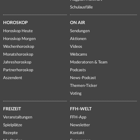
Schulausfälle
HOROSKOP
ON AIR
Horoskop Heute
Sendungen
Horoskop Morgen
Aktionen
Wochenhoroskop
Videos
Monatshoroskop
Webcams
Jahreshoroskop
Moderatoren & Team
Partnerhoroskop
Podcasts
Aszendent
News-Podcast
Themen-Ticker
Voting
FREIZEIT
FFH-WELT
Veranstaltungen
FFH-App
Spielplätze
Newsletter
Rezepte
Kontakt