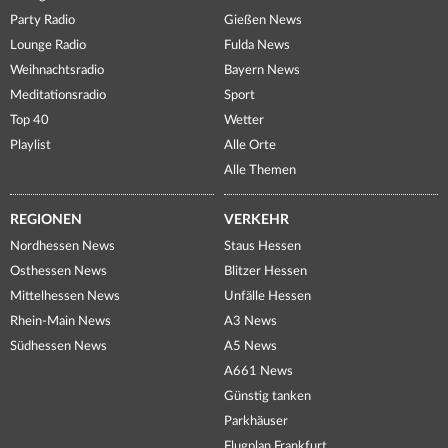
Party Radio
Gießen News
Lounge Radio
Fulda News
Weihnachtsradio
Bayern News
Meditationsradio
Sport
Top 40
Wetter
Playlist
Alle Orte
Alle Themen
REGIONEN
VERKEHR
Nordhessen News
Staus Hessen
Osthessen News
Blitzer Hessen
Mittelhessen News
Unfälle Hessen
Rhein-Main News
A3 News
Südhessen News
A5 News
A661 News
Günstig tanken
Parkhäuser
Flugplan Frankfurt