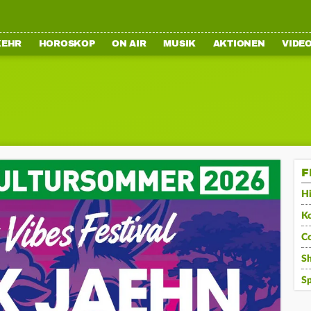
KEHR
HOROSKOP
ON AIR
MUSIK
AKTIONEN
VIDE
F
Hi
K
C
S
Sp