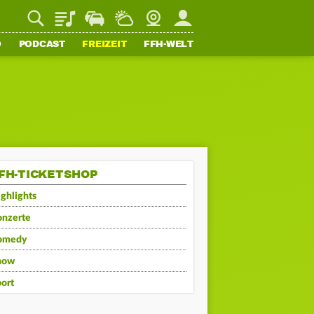
Playlist
Staupilot
Wetter
Webcam
Mein FFH
O
PODCAST
FREIZEIT
FFH-WELT
FH-TICKETSHOP
ghlights
onzerte
omedy
how
ort