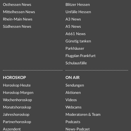
Osthessen News
Blitzer Hessen
Mittelhessen News
Unfälle Hessen
Rhein-Main News
A3 News
Südhessen News
A5 News
A661 News
Günstig tanken
Parkhäuser
Flugplan Frankfurt
Schulausfälle
HOROSKOP
ON AIR
Horoskop Heute
Sendungen
Horoskop Morgen
Aktionen
Wochenhoroskop
Videos
Monatshoroskop
Webcams
Jahreshoroskop
Moderatoren & Team
Partnerhoroskop
Podcasts
Aszendent
News-Podcast