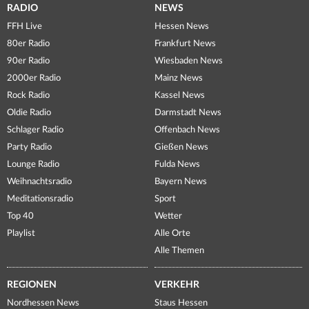
RADIO
NEWS
FFH Live
Hessen News
80er Radio
Frankfurt News
90er Radio
Wiesbaden News
2000er Radio
Mainz News
Rock Radio
Kassel News
Oldie Radio
Darmstadt News
Schlager Radio
Offenbach News
Party Radio
Gießen News
Lounge Radio
Fulda News
Weihnachtsradio
Bayern News
Meditationsradio
Sport
Top 40
Wetter
Playlist
Alle Orte
Alle Themen
REGIONEN
VERKEHR
Nordhessen News
Staus Hessen