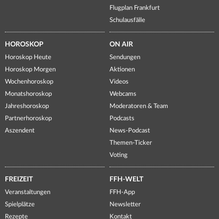
Flugplan Frankfurt
Schulausfälle
HOROSKOP
ON AIR
Horoskop Heute
Sendungen
Horoskop Morgen
Aktionen
Wochenhoroskop
Videos
Monatshoroskop
Webcams
Jahreshoroskop
Moderatoren & Team
Partnerhoroskop
Podcasts
Aszendent
News-Podcast
Themen-Ticker
Voting
FREIZEIT
FFH-WELT
Veranstaltungen
FFH-App
Spielplätze
Newsletter
Rezepte
Kontakt