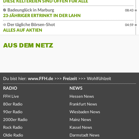
DIESE KELTEREIEN SIND OFFEN FÜR ALLE
Badeunglück in Marburg
08:43
23-JÄHRIGER ERTRINKT IN DER LAHN
Der tägliche Börsen-Shot
04:59
ALLES AUF AKTIEN
AUS DEM NETZ
Du bist hier:
www.FFH.de
>>>
Freizeit
>>>
Wohlfühlzeit
RADIO
NEWS
FFH Live
Hessen News
80er Radio
Frankfurt News
90er Radio
Wiesbaden News
2000er Radio
Mainz News
Rock Radio
Kassel News
Oldie Radio
Darmstadt News