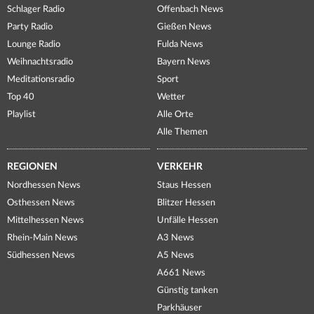
Schlager Radio
Offenbach News
Party Radio
Gießen News
Lounge Radio
Fulda News
Weihnachtsradio
Bayern News
Meditationsradio
Sport
Top 40
Wetter
Playlist
Alle Orte
Alle Themen
REGIONEN
VERKEHR
Nordhessen News
Staus Hessen
Osthessen News
Blitzer Hessen
Mittelhessen News
Unfälle Hessen
Rhein-Main News
A3 News
Südhessen News
A5 News
A661 News
Günstig tanken
Parkhäuser