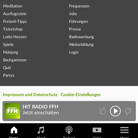
Meditation
Frequenzen
Ausflugsziele
Jobs
Freizeit-Tipps
Führungen
Ticketshop
Presse
Lotto Hessen
Radiowerbung
Spiele
Weiterbildung
Mahjong
Login
Backgammon
Quiz
Partys
Impressum und Datenschutz
Cookie-Einstellungen
HIT RADIO FFH
Jetzt einschalten
Home
Musik
Podcast
Video
Menü