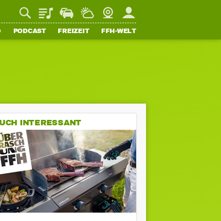
Playlist
Staupilot
Wetter
Webcam
Mein FFH
O
PODCAST
FREIZEIT
FFH-WELT
UCH INTERESSANT