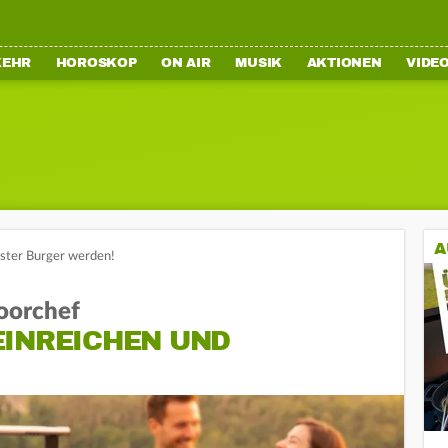
KEHR
HOROSKOP
ON AIR
MUSIK
AKTIONEN
VIDE
A
ster Burger werden!
doorchef
EINREICHEN UND