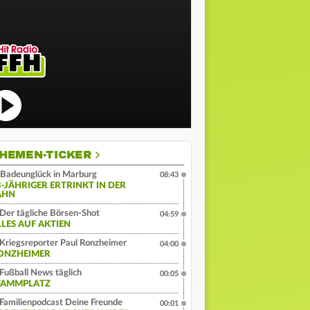
HEMEN-TICKER
Badeunglück in Marburg
08:43
3-JÄHRIGER ERTRINKT IN DER
AHN
Der tägliche Börsen-Shot
04:59
LLES AUF AKTIEN
Kriegsreporter Paul Ronzheimer
04:00
ONZHEIMER
Fußball News täglich
00:05
TAMMPLATZ
Familienpodcast Deine Freunde
00:01