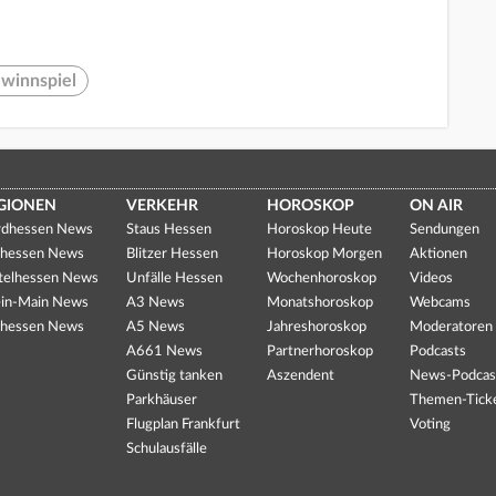
winnspiel
GIONEN
VERKEHR
HOROSKOP
ON AIR
dhessen News
Staus Hessen
Horoskop Heute
Sendungen
hessen News
Blitzer Hessen
Horoskop Morgen
Aktionen
telhessen News
Unfälle Hessen
Wochenhoroskop
Videos
in-Main News
A3 News
Monatshoroskop
Webcams
hessen News
A5 News
Jahreshoroskop
Moderatoren
A661 News
Partnerhoroskop
Podcasts
Günstig tanken
Aszendent
News-Podcas
Parkhäuser
Themen-Tick
Flugplan Frankfurt
Voting
Schulausfälle