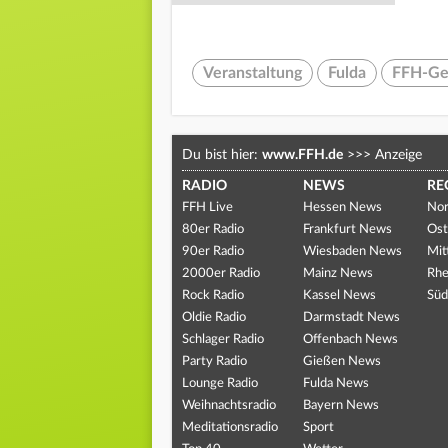
Veranstaltung
Fulda
FFH-Ge
Du bist hier:
www.FFH.de
>>>
Anzeige
RADIO
NEWS
RE
FFH Live
Hessen News
Nor
80er Radio
Frankfurt News
Ost
90er Radio
Wiesbaden News
Mit
2000er Radio
Mainz News
Rhe
Rock Radio
Kassel News
Süd
Oldie Radio
Darmstadt News
Schlager Radio
Offenbach News
Party Radio
Gießen News
Lounge Radio
Fulda News
Weihnachtsradio
Bayern News
Meditationsradio
Sport