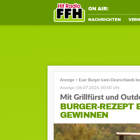
ON AIR:
NACHRICHTEN
VER
Anzeige
>
Euer Burger kann Deutschlands be
Anzeige | 06.07.2026, 00:00 Uhr
Mit Grillfürst und Out
BURGER-REZEPT 
GEWINNEN