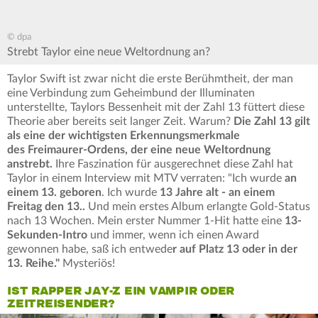
© dpa
Strebt Taylor eine neue Weltordnung an?
Taylor Swift ist zwar nicht die erste Berühmtheit, der man
eine Verbindung zum Geheimbund der Illuminaten
unterstellte, Taylors Bessenheit mit der Zahl 13 füttert diese
Theorie aber bereits seit langer Zeit. Warum?
Die Zahl 13 gilt
als eine der wichtigsten Erkennungsmerkmale
des Freimaurer-Ordens, der eine neue Weltordnung
anstrebt.
Ihre Faszination für ausgerechnet diese Zahl hat
Taylor in einem Interview mit MTV verraten: "Ich wurde
an
einem 13. geboren
. Ich wurde
13 Jahre alt - an einem
Freitag den 13..
Und mein erstes Album erlangte Gold-Status
nach 13 Wochen. Mein
erster Nummer 1-Hit hatte eine
13-
Sekunden-Intro
und immer, wenn ich einen Award
gewonnen habe, saß ich entwede
r auf Platz 13 oder in der
13. Reihe."
Mysteriös!
IST RAPPER JAY-Z EIN VAMPIR ODER
ZEITREISENDER?