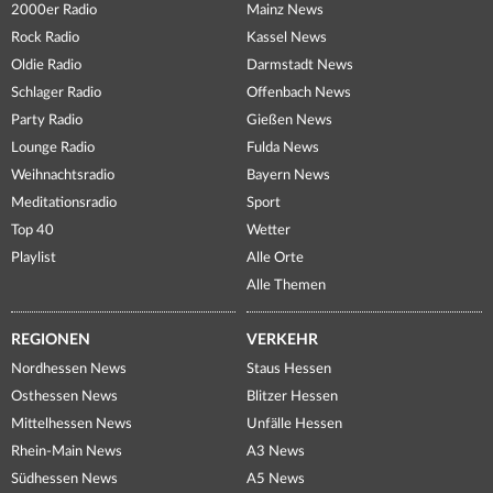
2000er Radio
Mainz News
Rock Radio
Kassel News
Oldie Radio
Darmstadt News
Schlager Radio
Offenbach News
Party Radio
Gießen News
Lounge Radio
Fulda News
Weihnachtsradio
Bayern News
Meditationsradio
Sport
Top 40
Wetter
Playlist
Alle Orte
Alle Themen
REGIONEN
VERKEHR
Nordhessen News
Staus Hessen
Osthessen News
Blitzer Hessen
Mittelhessen News
Unfälle Hessen
Rhein-Main News
A3 News
Südhessen News
A5 News