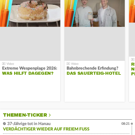
R
Extreme Wespenplage 2026:
Bahnbrechende Erfindung?
N
WAS HILFT DAGEGEN?
DAS SAUERTEIG-HOTEL
P
THEMEN-TICKER
37-Jährige tot in Hanau
08:21
VERDÄCHTIGER WIEDER AUF FREIEM FUSS