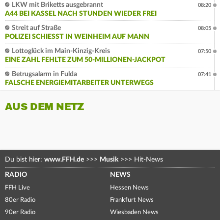
LKW mit Briketts ausgebrannt
08:20
A44 BEI KASSEL NACH STUNDEN WIEDER FREI
Streit auf Straße
08:05
POLIZEI SCHIESST IN WEINHEIM AUF MANN
Lottoglück im Main-Kinzig-Kreis
07:50
EINE ZAHL FEHLTE ZUM 50-MILLIONEN-JACKPOT
Betrugsalarm in Fulda
07:41
FALSCHE ENERGIEMITARBEITER UNTERWEGS
AUS DEM NETZ
Du bist hier:
www.FFH.de
>>>
Musik
>>>
Hit-News
RADIO
NEWS
FFH Live
Hessen News
80er Radio
Frankfurt News
90er Radio
Wiesbaden News