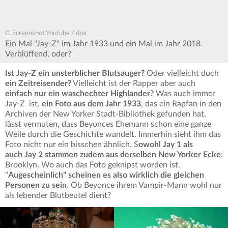
© Screenshot Youtube / dpa
Ein Mal "Jay-Z" im Jahr 1933 und ein Mal im Jahr 2018.
Verblüffend, oder?
Ist Jay-Z ein unsterblicher Blutsauger?
Oder vielleicht doch
ein Zeitreisender?
Vielleicht ist der Rapper aber auch
einfach nur ein waschechter Highlander?
Was auch immer
Jay-Z ist,
ein Foto aus dem Jahr 1933
, das ein Rapfan in den
Archiven der New Yorker Stadt-Bibliothek gefunden hat,
lässt vermuten, dass Beyonces Ehemann schon eine ganze
Weile durch die Geschichte wandelt. Immerhin sieht ihm das
Foto nicht nur ein bisschen ähnlich. S
owohl Jay 1 als
auch Jay 2 stammen zudem aus derselben New Yorker Ecke
:
Brooklyn. Wo auch das Foto geknipst worden ist.
"
Augescheinlich" scheinen es also wirklich die gleichen
Personen zu sein
. Ob Beyonce ihrem Vampir-Mann wohl nur
als lebender Blutbeutel dient?