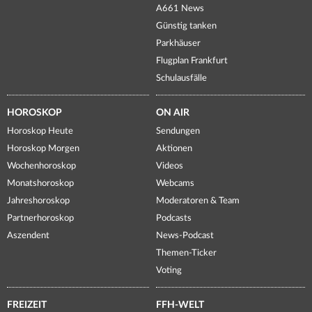
A661 News
Günstig tanken
Parkhäuser
Flugplan Frankfurt
Schulausfälle
HOROSKOP
ON AIR
Horoskop Heute
Sendungen
Horoskop Morgen
Aktionen
Wochenhoroskop
Videos
Monatshoroskop
Webcams
Jahreshoroskop
Moderatoren & Team
Partnerhoroskop
Podcasts
Aszendent
News-Podcast
Themen-Ticker
Voting
FREIZEIT
FFH-WELT