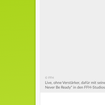
seconds
Volume
90%
© FFH
Live, ohne Verstärker, dafür mit se
Never Be Ready" in den FFH-Studios