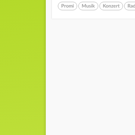
Promi
Musik
Konzert
Rad