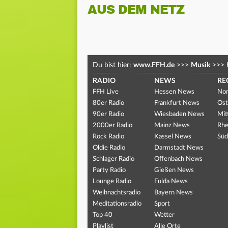
AUS DEM NETZ
Du bist hier:
www.FFH.de
>>>
Musik
>>>
RADIO
NEWS
RE
FFH Live
Hessen News
Nor
80er Radio
Frankfurt News
Ost
90er Radio
Wiesbaden News
Mit
2000er Radio
Mainz News
Rhe
Rock Radio
Kassel News
Süd
Oldie Radio
Darmstadt News
Schlager Radio
Offenbach News
Party Radio
Gießen News
Lounge Radio
Fulda News
Weihnachtsradio
Bayern News
Meditationsradio
Sport
Top 40
Wetter
Playlist
Alle Orte