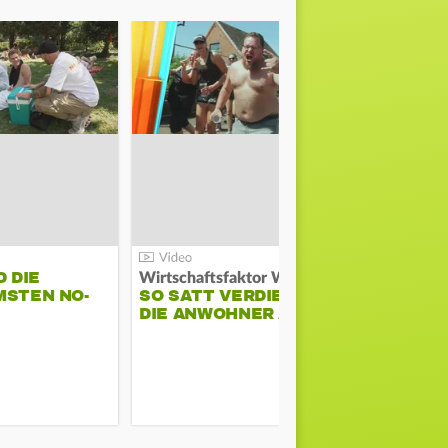
D DIE
Wirtschaftsfaktor Wacken:
MSTEN NO-
SO SATT VERDIENEN
AMIRA ALY
DIE ANWOHNER AM…
UNS IHRE 
SCHEN