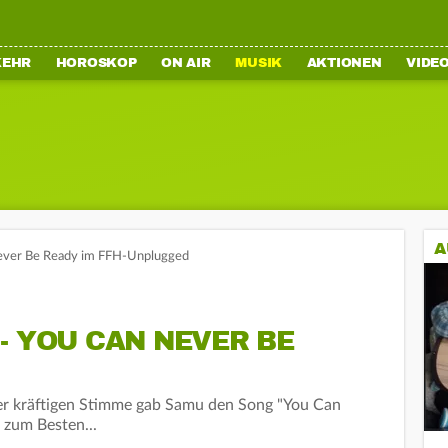
KEHR
HOROSKOP
ON AIR
MUSIK
AKTIONEN
VIDE
A
ever Be Ready im FFH-Unplugged
- YOU CAN NEVER BE
iner kräftigen Stimme gab Samu den Song "You Can
 zum Besten...