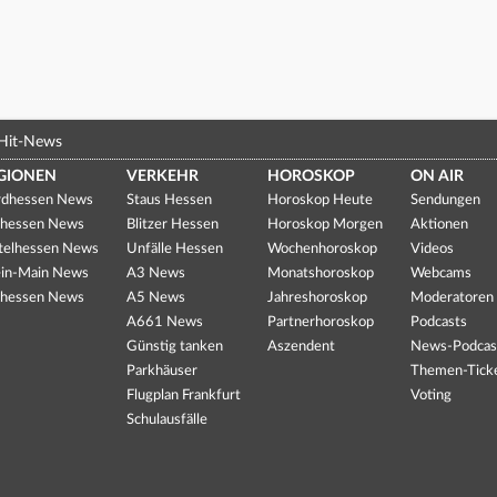
Hit-News
GIONEN
VERKEHR
HOROSKOP
ON AIR
dhessen News
Staus Hessen
Horoskop Heute
Sendungen
hessen News
Blitzer Hessen
Horoskop Morgen
Aktionen
telhessen News
Unfälle Hessen
Wochenhoroskop
Videos
in-Main News
A3 News
Monatshoroskop
Webcams
hessen News
A5 News
Jahreshoroskop
Moderatoren
A661 News
Partnerhoroskop
Podcasts
Günstig tanken
Aszendent
News-Podcas
Parkhäuser
Themen-Tick
Flugplan Frankfurt
Voting
Schulausfälle