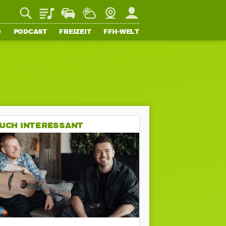
Playlist
Staupilot
Wetter
Webcam
Mein FFH
O
PODCAST
FREIZEIT
FFH-WELT
UCH INTERESSANT