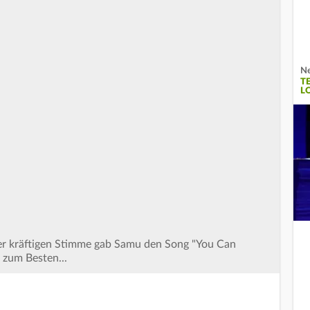
Ne
T
L
iner kräftigen Stimme gab Samu den Song "You Can
 zum Besten...