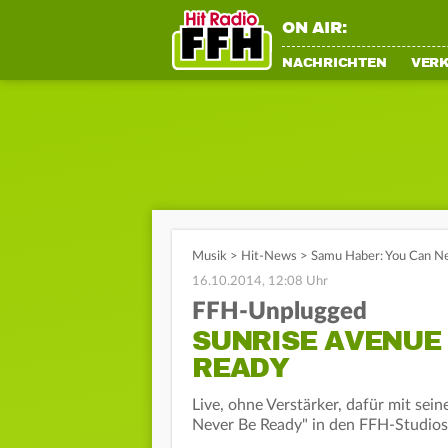
ON AIR:
NACHRICHTEN
VER
Musik
>
Hit-News
>
Samu Haber: You Can N
16.10.2014, 12:08 Uhr
FFH-Unplugged
SUNRISE AVENUE 
READY
Live, ohne Verstärker, dafür mit se
Never Be Ready" in den FFH-Studios