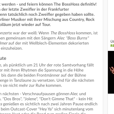
 werden - und feiern können The BossHoss definitiv!
er letzte Zweifler in der Frankfurter
 denn tatsächlich noch Zweifler gegeben haben sollte.
rliner Musiker mit ihrer Mischung aus Country, Rock
iläum jetzt wieder auf Tour.
Konzerte war der weiß: Wenn
The BossHoss
kommen, ist
tehen gemeinsam mit den Sängern
Alec "Boss Burns"
Üb
lmer
auf der mit Wellblech-Elementen dekorierten
R
einzuheizen.
ute
, als pünktlich um 21 Uhr der rote Samtvorhang fällt
er mit ihren Rhytmen die Spannung in die Höhe
n, bis dann die beiden Frontmänner auf der Bühne
enge in Tanzlaune zu versetzen. Und für die nächsten
n sie nicht mehr zur Ruhe kommen.
den nächsten - Verschnaufpausen gönnen Alec und
"Dos Bros", "Jolene", "Don't Gimme That" - kein Hit
s
genießen es sichtlich nach zwei Jahren Pause endlich
ec beim Outcast-Cover "Hey Ya" sich minutenlang vom