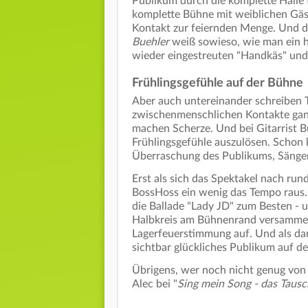
Publikum durch die komplette Halle 
komplette Bühne mit weiblichen Gäst
Kontakt zur feiernden Menge. Und d
Buehler
weiß sowieso, wie man ein h
wieder eingestreuten "Handkäs" und
Frühlingsgefühle auf der Bühne
Aber auch untereinander schreiben
zwischenmenschlichen Kontakte ganz
machen Scherze. Und bei Gitarrist B
Frühlingsgefühle auszulösen. Schon 
Überraschung des Publikums, Sänger
Erst als sich das Spektakel nach r
BossHoss ein wenig das Tempo raus. 
die Ballade "Lady JD" zum Besten - u
Halbkreis am Bühnenrand versammelt
Lagerfeuerstimmung auf. Und als dan
sichtbar glückliches Publikum auf d
Übrigens, wer noch nicht genug von
Alec bei "
Sing mein Song - das Taus