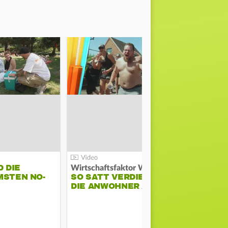
D DIE
Wirtschaftsfaktor Wacken:
MSTEN NO-
SO SATT VERDIENEN
AMIRA ALY
DIE ANWOHNER AM…
UNS IHRE 
SCHEN