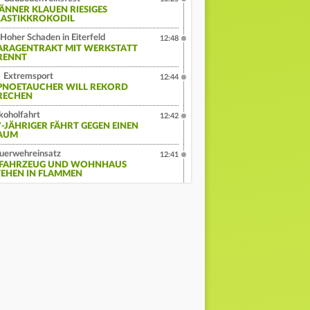
ÄNNER KLAUEN RIESIGES
LASTIKKROKODIL
Hoher Schaden in Eiterfeld
12:48
ARAGENTRAKT MIT WERKSTATT
RENNT
Extremsport
12:44
PNOETAUCHER WILL REKORD
RECHEN
koholfahrt
12:42
7-JÄHRIGER FÄHRT GEGEN EINEN
AUM
uerwehreinsatz
12:41
-FAHRZEUG UND WOHNHAUS
TEHEN IN FLAMMEN