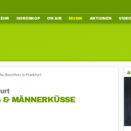
KEHR
HOROSKOP
ON AIR
MUSIK
AKTIONEN
VIDE
A
he BossHoss in Frankfurt
urt
S & MÄNNERKÜSSE