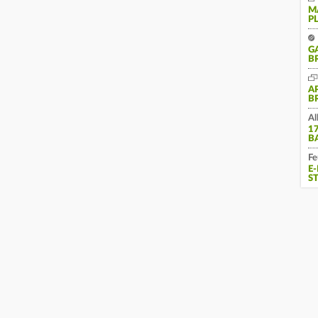
M
P
G
B
A
B
Al
1
B
Fe
E
S