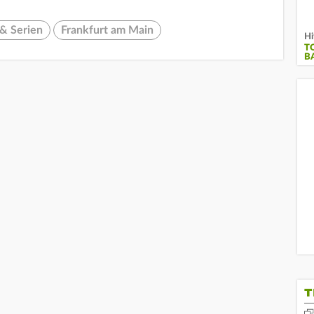
& Serien
Frankfurt am Main
Hi
T
B
T