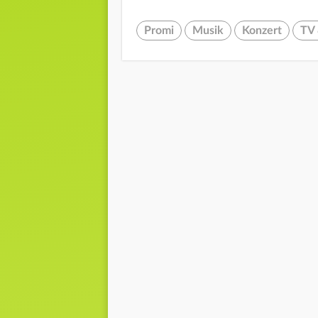
Promi
Musik
Konzert
TV 