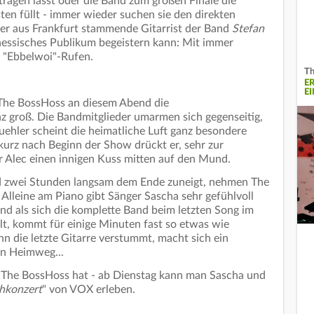
tragen lässt oder die Band zum großen Finale die
en füllt - immer wieder suchen sie den direkten
er aus Frankfurt stammende Gitarrist der Band
Stefan
essisches Publikum begeistern kann: Mit immer
 "Ebbelwoi"-Rufen.
Th
E
E
 The BossHoss an diesem Abend die
 groß. Die Bandmitglieder umarmen sich gegenseitig,
uehler scheint die heimatliche Luft ganz besondere
kurz nach Beginn der Show drückt er, sehr zur
 Alec einen innigen Kuss mitten auf den Mund.
und zwei Stunden langsam dem Ende zuneigt, nehmen The
Alleine am Piano gibt Sänger Sascha sehr gefühlvoll
nd als sich die komplette Band beim letzten Song im
, kommt für einige Minuten fast so etwas wie
n die letzte Gitarre verstummt, macht sich ein
en Heimweg...
 The BossHoss hat - ab Dienstag kann man Sascha und
chkonzert
" von VOX erleben.