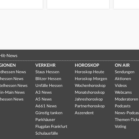
Hit-News
GIONEN
VERKEHR
HOROSKOP
ON AIR
dhessen News
Staus Hessen
Horoskop Heute
Sendungen
hessen News
Blitzer Hessen
Horoskop Morgen
Aktionen
telhessen News
Unfälle Hessen
Wochenhoroskop
Videos
in-Main News
A3 News
Monatshoroskop
Webcams
hessen News
A5 News
Jahreshoroskop
Moderatoren
A661 News
Partnerhoroskop
Podcasts
Günstig tanken
Aszendent
News-Podcas
Parkhäuser
Themen-Tick
Flugplan Frankfurt
Voting
Schulausfälle