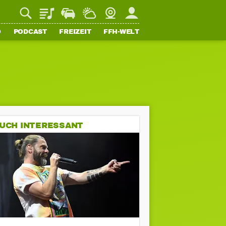
Playlist
Staupilot
Wetter
Webcam
Mein FFH
O
PODCAST
FREIZEIT
FFH-WELT
UCH INTERESSANT