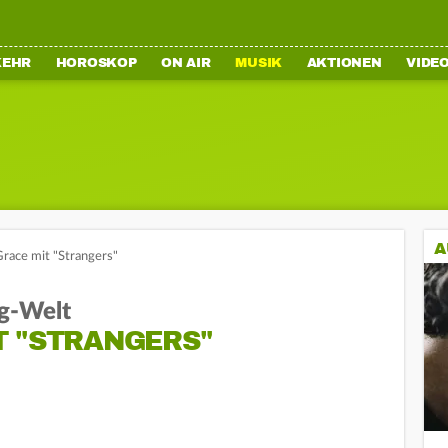
KEHR
HOROSKOP
ON AIR
MUSIK
AKTIONEN
VIDE
A
race mit "Strangers"
g-Welt
T "STRANGERS"