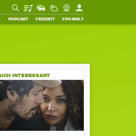
Playlist
Staupilot
Wetter
Webcam
Mein FFH
O
PODCAST
FREIZEIT
FFH-WELT
UCH INTERESSANT