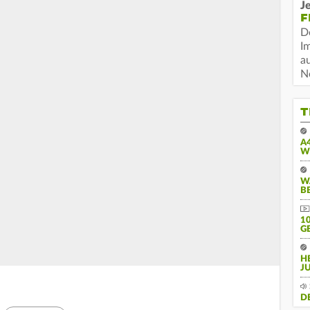
Je
F
D
I
a
N
T
A
W
W
B
10
E
H
J
D