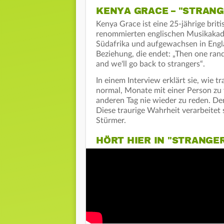
KENYA GRACE – "STRANG
Kenya Grace ist eine 25-jährige brit
renommierten englischen Musikakadem
Südafrika und aufgewachsen in Englan
Beziehung, die endet: „Then one ran
and we'll go back to strangers“.
In einem Interview erklärt sie, wie tr
normal, Monate mit einer Person zu 
anderen Tag nie wieder zu reden. Der
Diese traurige Wahrheit verarbeitet
Stürmer.
HÖRT HIER IN "STRANGER