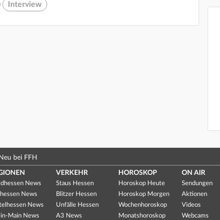
Interview
Neu bei FFH
GIONEN
VERKEHR
HOROSKOP
ON AIR
dhessen News
Staus Hessen
Horoskop Heute
Sendungen
hessen News
Blitzer Hessen
Horoskop Morgen
Aktionen
telhessen News
Unfälle Hessen
Wochenhoroskop
Videos
in-Main News
A3 News
Monatshoroskop
Webcams