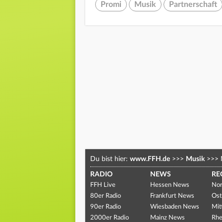
Promi
Musik
Partnerschaft
Du bist hier:
www.FFH.de
>>>
Musik
>>>
RADIO
NEWS
RE
FFH Live
Hessen News
Nor
80er Radio
Frankfurt News
Ost
90er Radio
Wiesbaden News
Mit
2000er Radio
Mainz News
Rhe