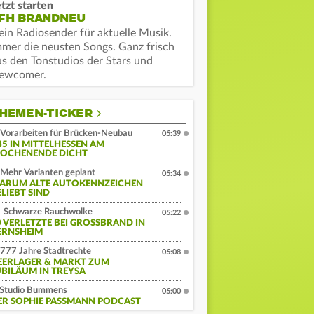
tzt starten
FH BRANDNEU
ein Radiosender für aktuelle Musik.
mmer die neusten Songs. Ganz frisch
us den Tonstudios der Stars und
ewcomer.
HEMEN-TICKER
Vorarbeiten für Brücken-Neubau
05:39
45 IN MITTELHESSEN AM
OCHENENDE DICHT
Mehr Varianten geplant
05:34
ARUM ALTE AUTOKENNZEICHEN
ELIEBT SIND
Schwarze Rauchwolke
05:22
 VERLETZTE BEI GROSSBRAND IN G
RNSHEIM
777 Jahre Stadtrechte
05:08
EERLAGER & MARKT ZUM
UBILÄUM IN TREYSA
Studio Bummens
05:00
ER SOPHIE PASSMANN PODCAST