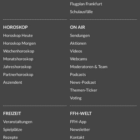
Flugplan Frankfurt
Schulausfälle
HOROSKOP
ON AIR
Horoskop Heute
Sendungen
Horoskop Morgen
Aktionen
Wochenhoroskop
Videos
Monatshoroskop
Webcams
Jahreshoroskop
Moderatoren & Team
Partnerhoroskop
Podcasts
Aszendent
News-Podcast
Themen-Ticker
Voting
FREIZEIT
FFH-WELT
Veranstaltungen
FFH-App
Spielplätze
Newsletter
Rezepte
Kontakt