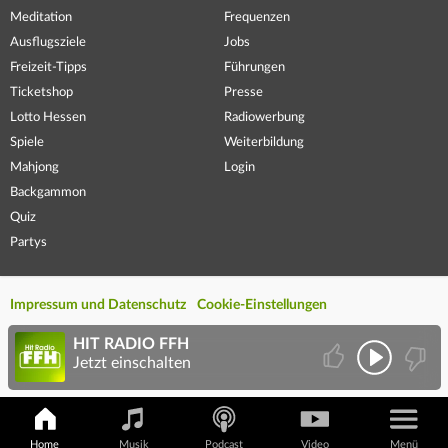
Meditation
Frequenzen
Ausflugsziele
Jobs
Freizeit-Tipps
Führungen
Ticketshop
Presse
Lotto Hessen
Radiowerbung
Spiele
Weiterbildung
Mahjong
Login
Backgammon
Quiz
Partys
Impressum und Datenschutz
Cookie-Einstellungen
HIT RADIO FFH
Jetzt einschalten
Home
Musik
Podcast
Video
Menü