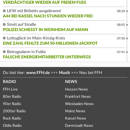
VERDÄCHTIGER WIEDER AUF FREIEM FUSS
LKW mit Briketts ausgebrannt
08:20
A44 BEI KASSEL NACH STUNDEN WIEDER FREI
Streit auf Straße
08:05
POLIZEI SCHIESST IN WEINHEIM AUF MANN
Lottoglück im Main-Kinzig-Kreis
07:50
EINE ZAHL FEHLTE ZUM 50-MILLIONEN-JACKPOT
Betrugsalarm in Fulda
07:41
FALSCHE ENERGIEMITARBEITER UNTERWEGS
Du bist hier:
www.FFH.de
>>>
Musik
>>>
Neu bei FFH
RADIO
NEWS
FFH Live
Hessen News
80er Radio
Frankfurt News
90er Radio
Wiesbaden News
2000er Radio
Mainz News
Rock Radio
Kassel News
Oldie Radio
Darmstadt News