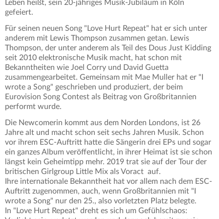
Leben heißt, sein 20-jähriges Musik-Jubiläum in Köln
gefeiert.
Für seinen neuen Song "Love Hurt Repeat" hat er sich unter
anderem mit Lewis Thompson zusammen getan. Lewis
Thompson, der unter anderem als Teil des Dous Just Kidding
seit 2010 elektronische Musik macht, hat schon mit
Bekanntheiten wie Joel Corry und David Guetta
zusammengearbeitet. Gemeinsam mit Mae Muller hat er "I
wrote a Song" geschrieben und produziert, der beim
Eurovision Song Contest als Beitrag von Großbritannien
performt wurde.
Die Newcomerin kommt aus dem Norden Londons, ist 26
Jahre alt und macht schon seit sechs Jahren Musik. Schon
vor ihrem ESC-Auftritt hatte die Sängerin drei EPs und sogar
ein ganzes Album veröffentlicht, in ihrer Heimat ist sie schon
längst kein Geheimtipp mehr. 2019 trat sie auf der Tour der
britischen Girlgroup Little Mix als Voract auf.
Ihre internationale Bekanntheit hat vor allem nach dem ESC-
Auftritt zugenommen, auch, wenn Großbritannien mit "I
wrote a Song" nur den 25., also vorletzten Platz belegte.
In "Love Hurt Repeat" dreht es sich um Gefühlschaos: