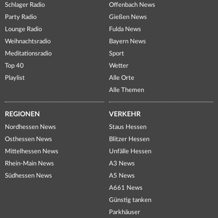
Schlager Radio
Offenbach News
Party Radio
Gießen News
Lounge Radio
Fulda News
Weihnachtsradio
Bayern News
Meditationsradio
Sport
Top 40
Wetter
Playlist
Alle Orte
Alle Themen
REGIONEN
VERKEHR
Nordhessen News
Staus Hessen
Osthessen News
Blitzer Hessen
Mittelhessen News
Unfälle Hessen
Rhein-Main News
A3 News
Südhessen News
A5 News
A661 News
Günstig tanken
Parkhäuser