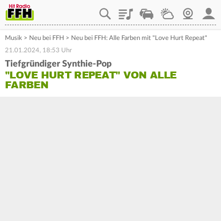
Playlist
Staupilot
Wetter
Webcam
Mein
Musik
>
Neu bei FFH
>
Neu bei FFH: Alle Farben mit "Love Hurt Repeat"
21.01.2024, 18:53 Uhr
Tiefgründiger Synthie-Pop
"LOVE HURT REPEAT" VON ALLE
FARBEN