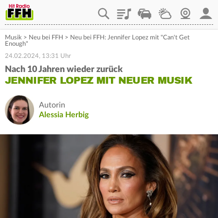
Playlist
Staupilot
Wetter
Webcam
Mein
Musik
>
Neu bei FFH
>
Neu bei FFH: Jennifer Lopez mit "Can't Get
Enough"
24.02.2024, 13:31 Uhr
Nach 10 Jahren wieder zurück
JENNIFER LOPEZ MIT NEUER MUSIK
Autorin
Alessia Herbig