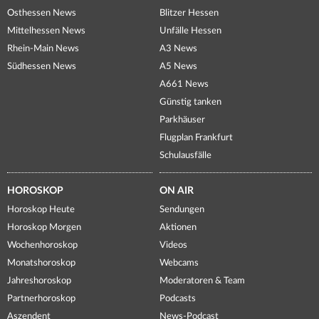
Osthessen News
Blitzer Hessen
Mittelhessen News
Unfälle Hessen
Rhein-Main News
A3 News
Südhessen News
A5 News
A661 News
Günstig tanken
Parkhäuser
Flugplan Frankfurt
Schulausfälle
HOROSKOP
ON AIR
Horoskop Heute
Sendungen
Horoskop Morgen
Aktionen
Wochenhoroskop
Videos
Monatshoroskop
Webcams
Jahreshoroskop
Moderatoren & Team
Partnerhoroskop
Podcasts
Aszendent
News-Podcast