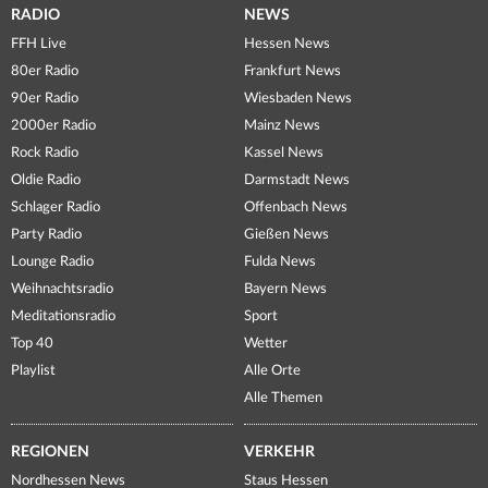
RADIO
NEWS
FFH Live
Hessen News
80er Radio
Frankfurt News
90er Radio
Wiesbaden News
2000er Radio
Mainz News
Rock Radio
Kassel News
Oldie Radio
Darmstadt News
Schlager Radio
Offenbach News
Party Radio
Gießen News
Lounge Radio
Fulda News
Weihnachtsradio
Bayern News
Meditationsradio
Sport
Top 40
Wetter
Playlist
Alle Orte
Alle Themen
REGIONEN
VERKEHR
Nordhessen News
Staus Hessen