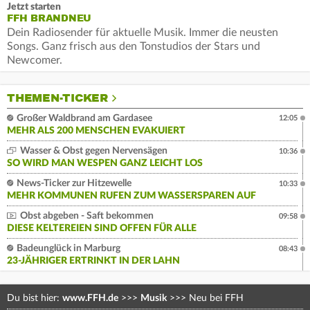
Jetzt starten
FFH BRANDNEU
Dein Radiosender für aktuelle Musik. Immer die neusten
Songs. Ganz frisch aus den Tonstudios der Stars und
Newcomer.
THEMEN-TICKER
Großer Waldbrand am Gardasee
12:05
MEHR ALS 200 MENSCHEN EVAKUIERT
Wasser & Obst gegen Nervensägen
10:36
SO WIRD MAN WESPEN GANZ LEICHT LOS
News-Ticker zur Hitzewelle
10:33
MEHR KOMMUNEN RUFEN ZUM WASSERSPAREN AUF
Obst abgeben - Saft bekommen
09:58
DIESE KELTEREIEN SIND OFFEN FÜR ALLE
Badeunglück in Marburg
08:43
23-JÄHRIGER ERTRINKT IN DER LAHN
Du bist hier:
www.FFH.de
>>>
Musik
>>>
Neu bei FFH