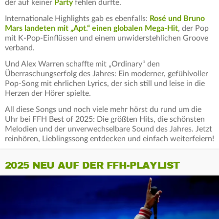
der auf keiner
Party
fehlen durfte.
Internationale Highlights gab es ebenfalls:
Rosé und Bruno
Mars landeten mit „Apt.“ einen globalen Mega-Hit
, der Pop
mit K-Pop-Einflüssen und einem unwiderstehlichen Groove
verband.
Und Alex Warren schaffte mit „Ordinary“ den
Überraschungserfolg des Jahres: Ein moderner, gefühlvoller
Pop-Song mit ehrlichen Lyrics, der sich still und leise in die
Herzen der Hörer spielte.
All diese Songs und noch viele mehr hörst du rund um die
Uhr bei FFH Best of 2025: Die größten Hits, die schönsten
Melodien und der unverwechselbare Sound des Jahres. Jetzt
reinhören, Lieblingssong entdecken und einfach weiterfeiern!
2025 NEU AUF DER FFH-PLAYLIST