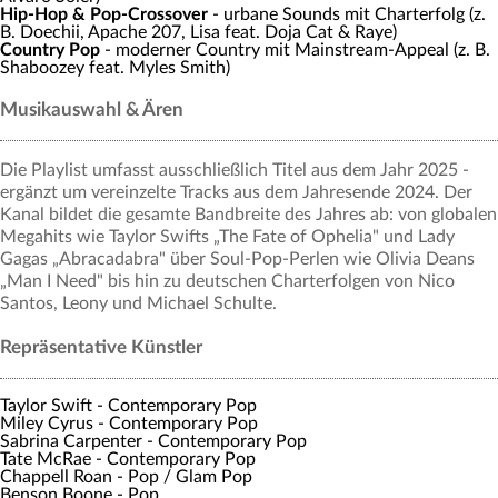
Hip-Hop & Pop-Crossover
- urbane Sounds mit Charterfolg (z.
B. Doechii, Apache 207, Lisa feat. Doja Cat & Raye)
Country Pop
- moderner Country mit Mainstream-Appeal (z. B.
Shaboozey feat. Myles Smith)
Musikauswahl & Ären
Die Playlist umfasst ausschließlich Titel aus dem Jahr 2025 -
ergänzt um vereinzelte Tracks aus dem Jahresende 2024. Der
Kanal bildet die gesamte Bandbreite des Jahres ab: von globalen
Megahits wie Taylor Swifts „The Fate of Ophelia" und Lady
Gagas „Abracadabra" über Soul-Pop-Perlen wie Olivia Deans
„Man I Need" bis hin zu deutschen Charterfolgen von Nico
Santos, Leony und Michael Schulte.
Repräsentative Künstler
Taylor Swift - Contemporary Pop
Miley Cyrus - Contemporary Pop
Sabrina Carpenter - Contemporary Pop
Tate McRae - Contemporary Pop
Chappell Roan - Pop / Glam Pop
Benson Boone - Pop