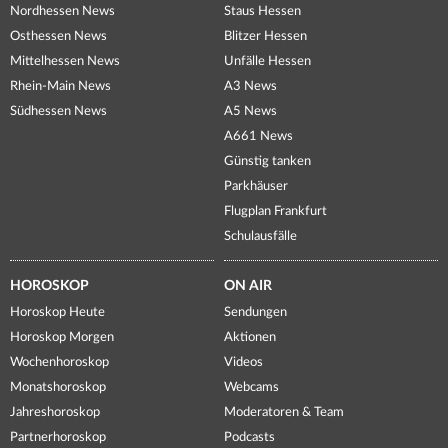
Nordhessen News
Staus Hessen
Osthessen News
Blitzer Hessen
Mittelhessen News
Unfälle Hessen
Rhein-Main News
A3 News
Südhessen News
A5 News
A661 News
Günstig tanken
Parkhäuser
Flugplan Frankfurt
Schulausfälle
HOROSKOP
ON AIR
Horoskop Heute
Sendungen
Horoskop Morgen
Aktionen
Wochenhoroskop
Videos
Monatshoroskop
Webcams
Jahreshoroskop
Moderatoren & Team
Partnerhoroskop
Podcasts