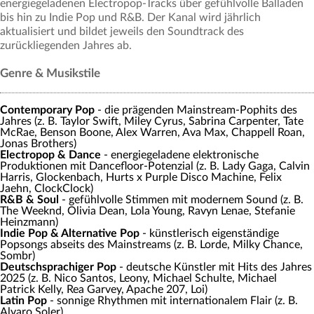
energiegeladenen Electropop-Tracks über gefühlvolle Balladen
bis hin zu Indie Pop und R&B. Der Kanal wird jährlich
aktualisiert und bildet jeweils den Soundtrack des
zurückliegenden Jahres ab.
Genre & Musikstile
Contemporary Pop
- die prägenden Mainstream-Pophits des
Jahres (z. B. Taylor Swift, Miley Cyrus, Sabrina Carpenter, Tate
McRae, Benson Boone, Alex Warren, Ava Max, Chappell Roan,
Jonas Brothers)
Electropop & Dance
- energiegeladene elektronische
Produktionen mit Dancefloor-Potenzial (z. B. Lady Gaga, Calvin
Harris, Glockenbach, Hurts x Purple Disco Machine, Felix
Jaehn, ClockClock)
R&B & Soul
- gefühlvolle Stimmen mit modernem Sound (z. B.
The Weeknd, Olivia Dean, Lola Young, Ravyn Lenae, Stefanie
Heinzmann)
Indie Pop & Alternative Pop
- künstlerisch eigenständige
Popsongs abseits des Mainstreams (z. B. Lorde, Milky Chance,
Sombr)
Deutschsprachiger Pop
- deutsche Künstler mit Hits des Jahres
2025 (z. B. Nico Santos, Leony, Michael Schulte, Michael
Patrick Kelly, Rea Garvey, Apache 207, Loi)
Latin Pop
- sonnige Rhythmen mit internationalem Flair (z. B.
Alvaro Soler)