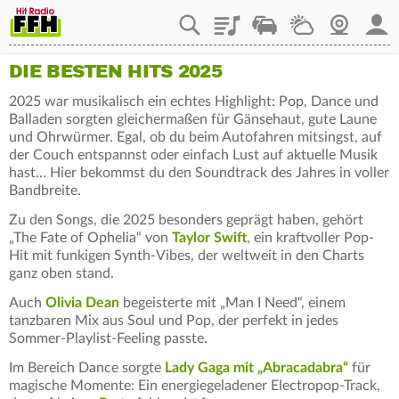
Playlist
Staupilot
Wetter
Webcam
Mein
DIE BESTEN HITS 2025
2025 war musikalisch ein echtes Highlight: Pop, Dance und
Balladen sorgten gleichermaßen für Gänsehaut, gute Laune
und Ohrwürmer. Egal, ob du beim Autofahren mitsingst, auf
der Couch entspannst oder einfach Lust auf aktuelle Musik
hast… Hier bekommst du den Soundtrack des Jahres in voller
Bandbreite.
Zu den Songs, die 2025 besonders geprägt haben, gehört
„The Fate of Ophelia“ von
Taylor Swift
, ein kraftvoller Pop-
Hit mit funkigen Synth-Vibes, der weltweit in den Charts
ganz oben stand.
Auch
Olivia Dean
begeisterte mit „Man I Need“, einem
tanzbaren Mix aus Soul und Pop, der perfekt in jedes
Sommer-Playlist-Feeling passte.
Im Bereich Dance sorgte
Lady Gaga mit „Abracadabra“
für
magische Momente: Ein energiegeladener Electropop-Track,