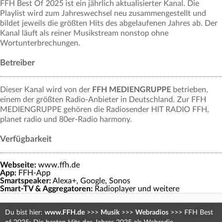
FFH Best Of 2025 ist ein jährlich aktualisierter Kanal. Die
Playlist wird zum Jahreswechsel neu zusammengestellt und
bildet jeweils die größten Hits des abgelaufenen Jahres ab. Der
Kanal läuft als reiner Musikstream nonstop ohne
Wortunterbrechungen.
Betreiber
Dieser Kanal wird von der
FFH MEDIENGRUPPE
betrieben,
einem der größten Radio-Anbieter in Deutschland. Zur FFH
MEDIENGRUPPE gehören die Radiosender HIT RADIO FFH,
planet radio und 80er-Radio harmony.
Verfügbarkeit
Webseite:
www.ffh.de
App:
FFH-App
Smartspeaker:
Alexa+, Google, Sonos
Smart-TV & Aggregatoren:
Radioplayer und weitere
Du bist hier:
www.FFH.de
>>>
Musik
>>>
Webradios
>>>
FFH Best