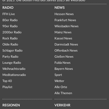
of 2025: Die besten Hits des Jahres 2025 als Webradio
RADIO
NEWS
FFH Live
Hessen News
80er Radio
Frankfurt News
90er Radio
Wiesbaden News
2000er Radio
Mainz News
Rock Radio
Kassel News
Oldie Radio
Darmstadt News
Schlager Radio
Offenbach News
Party Radio
Gießen News
Lounge Radio
Fulda News
Weihnachtsradio
Bayern News
Meditationsradio
Sport
Top 40
Wetter
Playlist
Alle Orte
Alle Themen
REGIONEN
VERKEHR