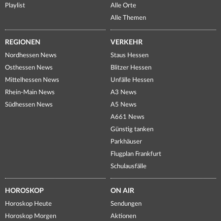
Playlist
Alle Orte
Alle Themen
REGIONEN
VERKEHR
Nordhessen News
Staus Hessen
Osthessen News
Blitzer Hessen
Mittelhessen News
Unfälle Hessen
Rhein-Main News
A3 News
Südhessen News
A5 News
A661 News
Günstig tanken
Parkhäuser
Flugplan Frankfurt
Schulausfälle
HOROSKOP
ON AIR
Horoskop Heute
Sendungen
Horoskop Morgen
Aktionen