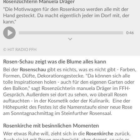
Rosenzüchterin Manuela Dräger
"Die Motivwagen für den Rosenkorso werden alle mit der
Hand gesteckt. Da macht eigentlich jeder im Dorf mit, der
kann."
0:46
© HIT RADIO FFH
Rosen-Schau zeigt was die Blume alles kann
Bei der
Rosenschau
gibt es nichts, was es nicht gibt - Farben,
Formen, Düfte, Dekorationsgestecke. "Da können sich alle
tolle Inspirationen holen - auch für den eigenen Garten oder
den Balkon," sagt Rosenzüchterin manuela Dräger im FFH-
Gespräch. Außerdem sei dort zu sehen, wo überall Rosen
auftauchten - in der Kosmetik oder der Kulinarik. Eine der
Höhepunkt des Festes ist die Namenstaufe einer neue Rose
am Sonntagnachmittag im Steinfurther Rosensaal.
Rosenkirche mit besinnlichen Momenten
Wer etwas Ruhe will, zieht sich in die
Rosenkirche
zurück.
Auch sie ist mit Rosen geschmückt, aber dezent, so wie es