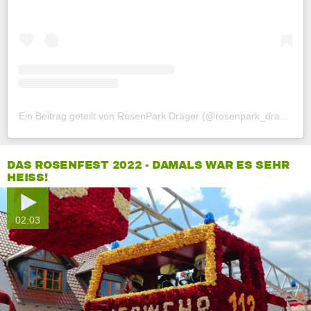
Ein Beitrag geteilt von RosenPark Dräger (@rosenpark_draeger)
DAS ROSENFEST 2022 - DAMALS WAR ES SEHR
HEISS!
02:03