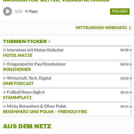
NACHRICHTEN, WETTER, VERANSTALTUNGEN
FOLGEN
1:15
V-Tipps
MITTELHESSEN-WEBRADIO
THEMEN-TICKER
Interviews mit Matze Hielscher
06:00
HOTEL MATZE
Kriegsreporter Paul Ronzheimer
04:00
RONZHEIMER
Wirtschaft, Tech, Digital
03:00
OMR PODCAST
Fußball News täglich
00:10
STAMMPLATZ
Micky Beisenherz & Oliver Polak
00:01
BEISENHERZ UND POLAK – FRIENDLY FIRE
AUS DEM NETZ