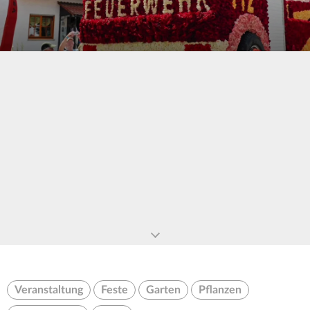
0
seconds
of
0
seconds
Veranstaltung
Feste
Garten
Pflanzen