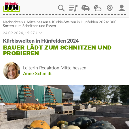
Playlist
Staupilot
Wetter
Webcam
Mein
Nachrichten
>
Mittelhessen
>
Kürbis-Welten in Hünfelden 2024: 300
Sorten zum Schnitzen und Essen
24.09.2024, 15:27 Uhr
Kürbiswelten in Hünfelden 2024
BAUER LÄDT ZUM SCHNITZEN UND
PROBIEREN
Leiterin Redaktion Mittelhessen
Anne Schmidt