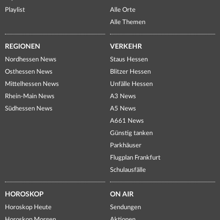
Playlist
Alle Orte
Alle Themen
REGIONEN
VERKEHR
Nordhessen News
Staus Hessen
Osthessen News
Blitzer Hessen
Mittelhessen News
Unfälle Hessen
Rhein-Main News
A3 News
Südhessen News
A5 News
A661 News
Günstig tanken
Parkhäuser
Flugplan Frankfurt
Schulausfälle
HOROSKOP
ON AIR
Horoskop Heute
Sendungen
Horoskop Morgen
Aktionen