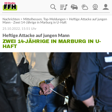
Playlist
Staupilot
Wetter
Webcam
Mein
Nachrichten
>
Mittelhessen
,
Top-Meldungen
>
Heftige Attacke auf jungen
Mann - Zwei 14-Jährige in Marburg in U-Haft
25.10.2022, 15:51 Uhr
Heftige Attacke auf jungen Mann
ZWEI 14-JÄHRIGE IN MARBURG IN U-
HAFT