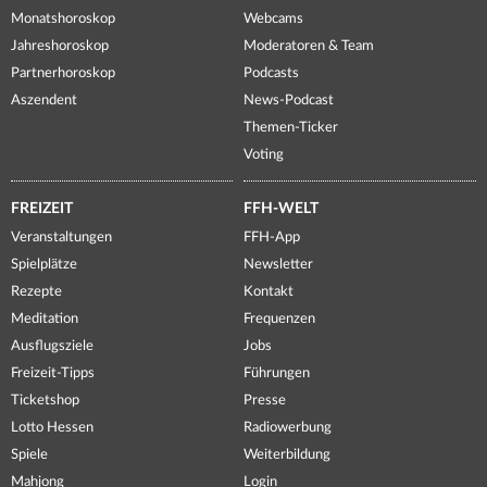
Monatshoroskop
Webcams
Jahreshoroskop
Moderatoren & Team
Partnerhoroskop
Podcasts
Aszendent
News-Podcast
Themen-Ticker
Voting
FREIZEIT
FFH-WELT
Veranstaltungen
FFH-App
Spielplätze
Newsletter
Rezepte
Kontakt
Meditation
Frequenzen
Ausflugsziele
Jobs
Freizeit-Tipps
Führungen
Ticketshop
Presse
Lotto Hessen
Radiowerbung
Spiele
Weiterbildung
Mahjong
Login