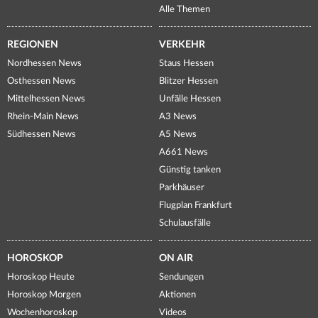
Alle Themen
REGIONEN
VERKEHR
Nordhessen News
Staus Hessen
Osthessen News
Blitzer Hessen
Mittelhessen News
Unfälle Hessen
Rhein-Main News
A3 News
Südhessen News
A5 News
A661 News
Günstig tanken
Parkhäuser
Flugplan Frankfurt
Schulausfälle
HOROSKOP
ON AIR
Horoskop Heute
Sendungen
Horoskop Morgen
Aktionen
Wochenhoroskop
Videos