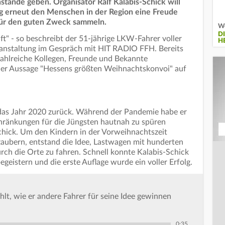
tände geben. Organisator Ralf Kalabis-Schick will
ng erneut den Menschen in der Region eine Freude
 für den guten Zweck sammeln.
We
D
ft" - so beschreibt der 51-jährige LKW-Fahrer voller
H
ranstaltung im Gespräch mit HIT RADIO FFH. Bereits
zahlreiche Kollegen, Freunde und Bekannte
er Aussage "Hessens größten Weihnachtskonvoi" auf
das Jahr 2020 zurück. Während der Pandemie habe er
chränkungen für die Jüngsten hautnah zu spüren
chick. Um den Kindern in der Vorweihnachtszeit
zaubern, entstand die Idee, Lastwagen mit hunderten
ch die Orte zu fahren. Schnell konnte Kalabis-Schick
egeistern und die erste Auflage wurde ein voller Erfolg.
hlt, wie er andere Fahrer für seine Idee gewinnen
0:35