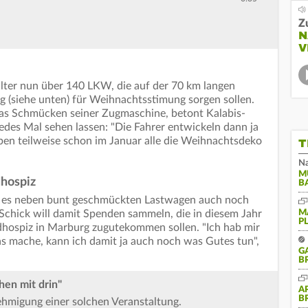
Z
N
V
alter nun über 140 LKW, die auf der 70 km langen
 (siehe unten) für Weihnachtsstimung sorgen sollen.
 das Schmücken seiner Zugmaschine, betont Kalabis-
edes Mal sehen lassen: "Die Fahrer entwickeln dann ja
ben teilweise schon im Januar alle die Weihnachtsdeko
T
Na
M
dhospiz
B
 es neben bunt geschmückten Lastwagen auch noch
Schick will damit Spenden sammeln, die in diesem Jahr
M
P
hospiz in Marburg zugutekommen sollen. "Ich hab mir
s mache, kann ich damit ja auch noch was Gutes tun",
G
B
en mit drin"
A
B
ehmigung einer solchen Veranstaltung.