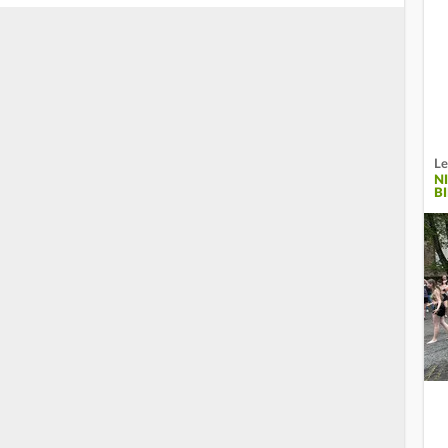
Le
N
B