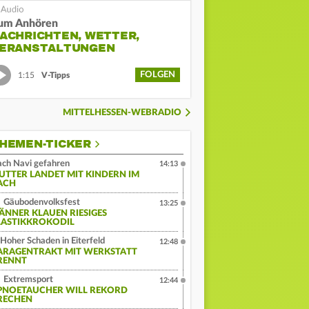
um Anhören
ACHRICHTEN, WETTER,
ERANSTALTUNGEN
FOLGEN
1:15
V-Tipps
MITTELHESSEN-WEBRADIO
HEMEN-TICKER
ch Navi gefahren
14:13
UTTER LANDET MIT KINDERN IM
ACH
Gäubodenvolksfest
13:25
ÄNNER KLAUEN RIESIGES
LASTIKKROKODIL
Hoher Schaden in Eiterfeld
12:48
ARAGENTRAKT MIT WERKSTATT
RENNT
Extremsport
12:44
PNOETAUCHER WILL REKORD
RECHEN