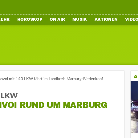
KEHR
HOROSKOP
ON AIR
MUSIK
AKTIONEN
VIDE
A
nvoi mit 140 LKW fährt im Landkreis Marburg-Biedenkopf
e LKW
NVOI RUND UM MARBURG