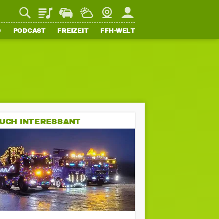
Playlist
Staupilot
Wetter
Webcam
Mein FFH
O
PODCAST
FREIZEIT
FFH-WELT
UCH INTERESSANT