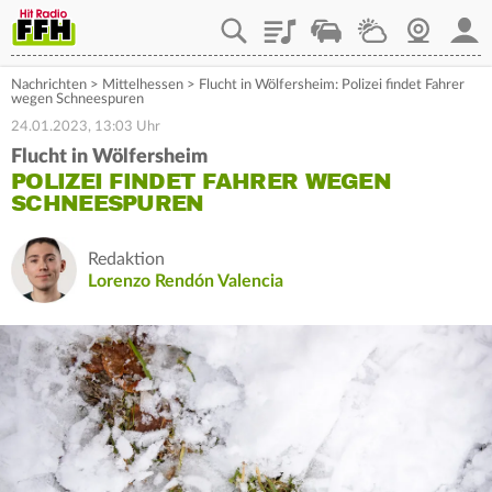
Playlist
Staupilot
Wetter
Webcam
Mein
Nachrichten
>
Mittelhessen
>
Flucht in Wölfersheim: Polizei findet Fahrer
wegen Schneespuren
24.01.2023, 13:03 Uhr
Flucht in Wölfersheim
POLIZEI FINDET FAHRER WEGEN
SCHNEESPUREN
Redaktion
Lorenzo Rendón Valencia