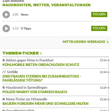
Zum Anhören
NACHRICHTEN, WETTER, VERANSTALTUNGEN
FOLGEN
1:05
News
FOLGEN
1:15
V-Tipps
MITTELHESSEN-WEBRADIO
THEMEN-TICKER
Aktion gegen Hitze in Frankfurt
13:16
KÜHLMOBILE BIETEN OBDACHLOSEN SCHUTZ
Unfälle
12:34
DREI FRAUEN STERBEN BEI ZUSAMMENSTOSS - F
AHRLÄSSIGE TÖTUNG?
Hausbrand in Sprendlingen
12:29
POLIZEI WARNT VOR STARKEM RAUCH
News-Ticker zur Hitzewelle
12:10
BAUERN FORDERN MEHR UND SCHNELLERE HILFEN