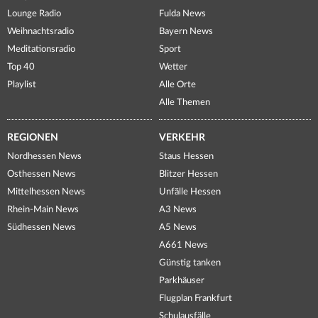
Lounge Radio
Fulda News
Weihnachtsradio
Bayern News
Meditationsradio
Sport
Top 40
Wetter
Playlist
Alle Orte
Alle Themen
REGIONEN
VERKEHR
Nordhessen News
Staus Hessen
Osthessen News
Blitzer Hessen
Mittelhessen News
Unfälle Hessen
Rhein-Main News
A3 News
Südhessen News
A5 News
A661 News
Günstig tanken
Parkhäuser
Flugplan Frankfurt
Schulausfälle