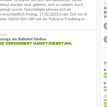
klaut worden sind, gebeten, sich zu melden. Auch,
Z
gezeigt wurde. Geschädigte können sich ab
N
nschließlich Freitag, 17.02.2023 in der Zeit von 8
V
mer 06031/601-489 mit der Polizei in Friedberg in
courage am Bahnhof Gießen
GE VERHINDERT HANDY-DIEBSTAHL
T
A
O
DA
LI
S
S
M