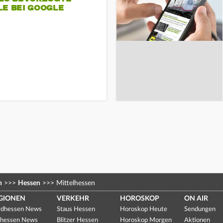
LE BEI GOOGLE
n
>>>
Hessen
>>>
Mittelhessen
GIONEN
VERKEHR
HOROSKOP
ON AIR
dhessen News
Staus Hessen
Horoskop Heute
Sendungen
hessen News
Blitzer Hessen
Horoskop Morgen
Aktionen