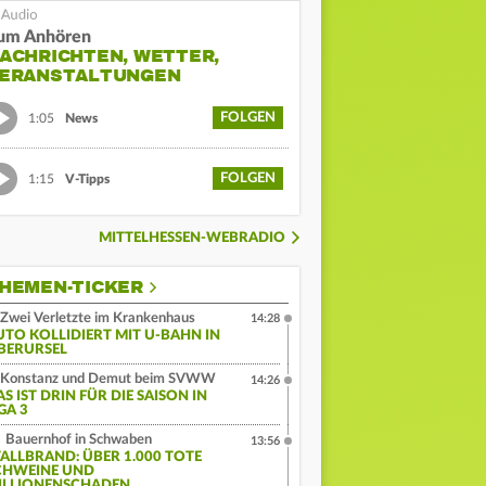
um Anhören
ACHRICHTEN, WETTER,
ERANSTALTUNGEN
FOLGEN
1:05
News
FOLGEN
1:15
V-Tipps
MITTELHESSEN-WEBRADIO
HEMEN-TICKER
Zwei Verletzte im Krankenhaus
14:28
UTO KOLLIDIERT MIT U-BAHN IN
BERURSEL
Konstanz und Demut beim SVWW
14:26
S IST DRIN FÜR DIE SAISON IN
GA 3
Bauernhof in Schwaben
13:56
TALLBRAND: ÜBER 1.000 TOTE
CHWEINE UND
ILLIONENSCHADEN