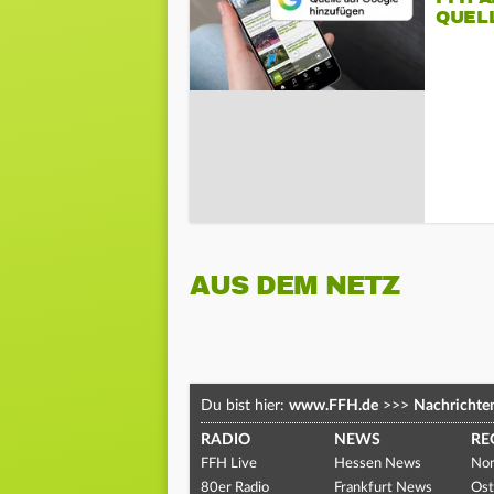
QUEL
AUS DEM NETZ
Du bist hier:
www.FFH.de
>>>
Nachrichte
RADIO
NEWS
RE
FFH Live
Hessen News
Nor
80er Radio
Frankfurt News
Ost