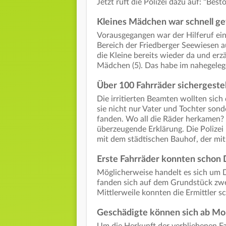
Jetzt ruft die Polizei dazu auf: "Bes
Kleines Mädchen war schnell g
Vorausgegangen war der Hilferuf ein
Bereich der Friedberger Seewiesen au
die Kleine bereits wieder da und erz
Mädchen (5). Das habe im nahegelege
Über 100 Fahrräder sichergestel
Die irritierten Beamten wollten sich
sie nicht nur Vater und Tochter so
fanden. Wo all die Räder herkamen? 
überzeugende Erklärung. Die Polizei 
mit dem städtischen Bauhof, der mit
Erste Fahrräder konnten schon
Möglicherweise handelt es sich um 
fanden sich auf dem Grundstück zwe
Mittlerweile konnten die Ermittler 
Geschädigte können sich ab Mon
Um die Herkunft der verbliebenen Fa