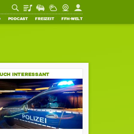
Playlist
Staupilot
Wetter
Webcam
Mein FFH
O
PODCAST
FREIZEIT
FFH-WELT
UCH INTERESSANT