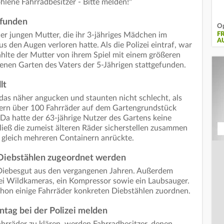
tohlene Fahrradbesitzer - Bitte melden!"
efunden
Op
er jungen Mutter, die ihr 3-jähriges Mädchen im
F
A
s den Augen verloren hatte. Als die Polizei eintraf, war
ählte der Mutter von ihrem Spiel mit einem größeren
nen Garten des Vaters der 5-Jährigen stattgefunden.
lt
 das näher angucken und staunten nicht schlecht, als
ndern über 100 Fahrräder auf dem Gartengrundstück
Da hatte der 63-jährige Nutzer des Gartens keine
ließ die zumeist älteren Räder sicherstellen zusammen
 gleich mehreren Containern anrückte.
 Diebstählen zugeordnet werden
Diebesgut aus den vergangenen Jahren. Außerdem
i Wildkameras, ein Kompressor sowie ein Laubsauger.
schon einige Fahrräder konkreten Diebstählen zuordnen.
tag bei der Polizei melden
hrräder zu klären, werden Fahrradbesitzer, denen