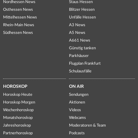
Nordhessen News
Staus Hessen
Osthessen News
Blitzer Hessen
Mittelhessen News
Unfälle Hessen
Rhein-Main News
A3 News
Südhessen News
A5 News
A661 News
Günstig tanken
Parkhäuser
Flugplan Frankfurt
Schulausfälle
HOROSKOP
ON AIR
Horoskop Heute
Sendungen
Horoskop Morgen
Aktionen
Wochenhoroskop
Videos
Monatshoroskop
Webcams
Jahreshoroskop
Moderatoren & Team
Partnerhoroskop
Podcasts